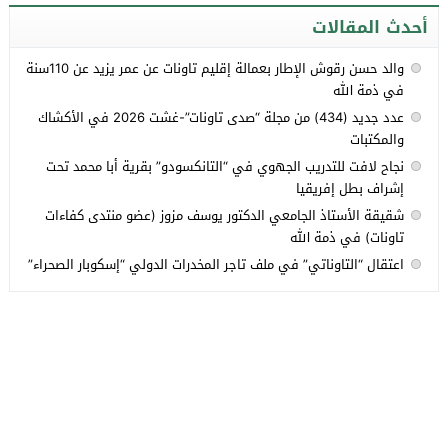
أحدث المقالات
والد حسن رقوش الإطار بعمالة إقليم تاونات عن عمر يزيد عن 110سنة
في ذمة الله
عدد جديد (434) من مجلة “صدى تاونات”-غشت 2026 في الأكشاك
والمكتبات
نجاح لافت للتدريب الجهوي في “التانكسودو” بقرية أبا محمد تحت
إشراف بطل إفريقيا
شقيقة الأستاذ الجامعي الدكتور يوسف مزوز (عضو منتدى كفاءات
تاونات) في ذمة الله
اعتقال “التاوناتي” في ملف تاجر المخدرات الدولي “إسكوبار الصحراء”
جميع الحقوق محفوظة لموقع تاونات.نت