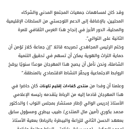
وقد كان لمساهمات جمعيات المجتمع المدني والشركاء
المحليين، بالإضافة إلى الدعم اللوجستي من السلطات الإقليمية
والمحلية، الدور الأبرز في إنجاح هذا العرس الثقافي للمرة
الثانية على التوالي”.
وختم الرئيس المجاهدي تصريحه قائلا “إن جماعة كلاز تؤمن أن
حماية التراث والهوية يمكن أن تسهم في تحقيق التنمية
الشاملة، ونحن نأمل أن يصبح هذا المهرجان موعدًا سنويًا يرسّخ
الروابط الاجتماعية ويحفّز النشاط الاقتصادي بالمنطقة.”
وعلمنا أن وفدا من
كان حاضرا في
منتدى كفاءات إقليم تاونات
هذا المهرجان قادما إليه من الرباط يتقدمه رئيسه الإعلامي
الأستاذ إدريس الوالي (إطار مستشار بمجلس النواب ) والدكتور
محمد بكوري (أمين مال المنتدى/ طبيب بيطري ومسؤول سابق
بمعهد الحسن الثاني للزراعة والبيطرة بالرباط) بمعية الأستاذ
إمحمد البوكيلي (مدير سابق بإذاعتي الرباط وطنجة وإذاعة