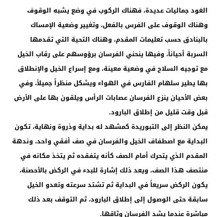
العَود جماليات عديدة، فهناك الركوب في وضع يشبه الوقوف
وهناك الوقوف على الفرس بالفعل، وتغيير وضعية الإمساك
بالبنادق حسب تعليمات المقدم، وهناك التحية التي تقدمها
السربة أحياناً، وفيها ينحني الفرسان برؤوسهم على رقاب الخيل
مع توجيه السلاح في وضعية معينة، ومع إسراع الخيل والإنطلاق
بها يطير سلهام الفارس في الهواء ويشكل منظراً جميلاً، وفي
بعض الأحيان ينزع الفرسان عصابات الرأس ويلقون بها على الأرض
قبل وقت قليل من إطلاق البارود.
يمكن النظر إلى التبوريدة كمشهد له بداية وذروة ونهاية، تكون
البداية مع اصطفاف الخيل والفرسان في صف أفقي واحد، وندهة
المقدم الذي يتحرك أمام الصف كأنه يتفقده ثم يتخذ مكانه في
منتصف هذا الصف، ويعد ذلك إشارة للبدء في الركض بالأحصنة،
يكون الركض سريعاً في البداية ثم تشتد سرعته وتعدو الخيل
سابقة حتى الوصول إلى إطلاق البارود، ثم التوقف بعد ذلك
مباشرة عندما يشد الفرسان وثاقها.