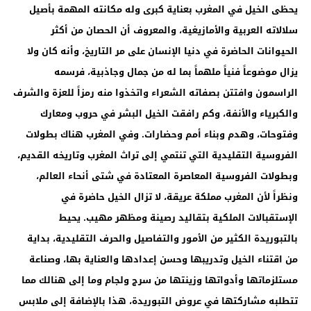
يحظى الخيل في المغرب بعناية كبرى وله مكانته المهمة بأصيل
سلالاته العربية والأمازيغية، والمعروف أن الحصان من أكثر
الحيوانات الحاضرة في دنيا الإنسان على مر التاريخ، وأنه كان ولا
يزال موضوعاً فنياً ملهماً بما له من جمال وجاذبية، فرسمه
الراسمون وافتتن بصفاته الشعراء واتخذوا منه رمزاً للعزة والشرف
والكبرياء والأنفة، وكم رافقت الخيل البشر في حروب ومعارك
وفتوحات، وهدم وبناء أمم وحضارات. وفي المغرب هناك بطولات
الفروسية التقليدية التي تنتمي إلى تراث المغرب وتاريخه القديم،
وبطولات الفروسية المعاصرة المعتادة في شتى أنحاء العالم،
ونظراً لأن المغرب مملكة عريقة، لا تزال الخيل حاضرة في
الإستقبالات الملكية بتقاليد رصينة ومظهر مهيب. يحيط
بالتبوريدة الكثير من الأمور والتفاصيل والحرف التقليدية، بداية
من اقتناء الخيل وتدريبها وحسن إعدادها والعناية بها، وصناعة
مستلزماتها وأدواتها وزينتها من سرج ولجام وما إلى هنالك مما
تتطلبه مشاركتها في عروض التبوريدة، هذا بالإضافة إلى ملابس