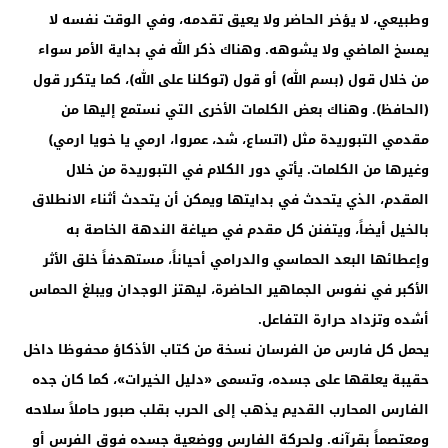
وطبيعي، لا يؤخر الحاضر ولا يعيق تقدمه، وفي الوقت نفسه لا
يمسخ الماضي ولا يشوهه. وهناك ذكر الله في بداية الأمر سواء
من خلال قول (بسم الله) أو قول (توكلنا على الله)، كما يتكرر قول
(الحافظ). وهناك بعض الكلمات الأخرى التي نستمع إليها من
مقدمي التبوريدة مثل (اتساع، شد، عمروا، ارمي يا خويا ارمي)
وغيرها من الكلمات. يأتي دور الكلام في التبوريدة من خلال
المقدم، الذي يتحدث في بدايتها ويمكن أن يتحدث أثناء الانطلاق
بالخيل أيضاً، ويتفنن كل مقدم في صياغة الندهة الخاصة به
وإعطائها البعد الحماسي والدرامي أحياناً، مستهدفاً خلق الأثر
الأكبر في نفوس الجماهير الحاضرة، ليهتز الوجدان ويبلغ الحماس
أشده وتزداد حرارة التفاعل.
يحمل كل فارس من الفرسان نسخة من كتاب الأذكاؤ محفوظا داخل
حقيبة يعلقها على جسده، وتسمى «دليل الخيرات»، كما كان جده
الفارس المحارب القديم يذهب إلى الحرب بقلب صبور حاملاً سلاحه
ومعتصماً بقرآنه. ولحركة الفارس ووضعية جسده فوق الفرس أو