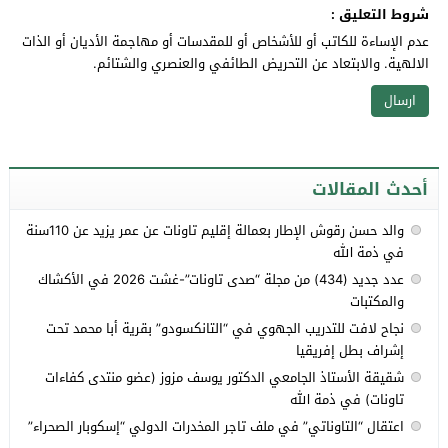
شروط التعليق :
عدم الإساءة للكاتب أو للأشخاص أو للمقدسات أو مهاجمة الأديان أو الذات
الالهية. والابتعاد عن التحريض الطائفي والعنصري والشتائم.
أحدث المقالات
والد حسن رقوش الإطار بعمالة إقليم تاونات عن عمر يزيد عن 110سنة
في ذمة الله
عدد جديد (434) من مجلة “صدى تاونات”-غشت 2026 في الأكشاك
والمكتبات
نجاح لافت للتدريب الجهوي في “التانكسودو” بقرية أبا محمد تحت
إشراف بطل إفريقيا
شقيقة الأستاذ الجامعي الدكتور يوسف مزوز (عضو منتدى كفاءات
تاونات) في ذمة الله
اعتقال “التاوناتي” في ملف تاجر المخدرات الدولي “إسكوبار الصحراء”