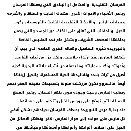
الفرسان التقليدية، والمكاحل أو البنادق التي يحملها الفرسان
وبعض الأشياء والأدوات الأخرى. فهناك الحايك والسلهام والأحزمة
وعصابات الرأس، والأحذية التقليدية الخاصة بالفروسية وركوب
الخيل، والحقائب التي تعلق على الكتف عبر الجسد والتي يحمل
بداخلها المصحف الشريف، وبشكل عام تعد الملابس الخاصة
بالتبوريدة كثيرة التفاصيل وهناك الطرق الخاصة التي يجب أن
يتبعها الفارس عند ارتداء ملابسه، ولكل جزء من ثياب الفارس
وأدواته وأكسسواراته وما يحمله من أشياء دلالته الرمزية كجزء
أصيل من تراث بلاده وتقاليدها الحية المستمرة. وللخيل زينتها
أيضاً، فالسروج تكون مزركشة ملونة بتصميمات دقيقة الصنع تدعم
وضعية الفارس وتثبت وجوده فوق ظهر الحصان، وبعض القطع
الجميلة التي توضع على رؤوس الخيل وتتدلى على جبهاتها.
عند بداية عرض التبوريدة يصطف الفرسان بجيادهم بشكل أفقي،
كل فارس على جواده إلى جوار الفارس الآخر، وتظهر الأصائل من
الخيل على اختلاف ألوانها وأنواعها وأسمائها وطبائعها في