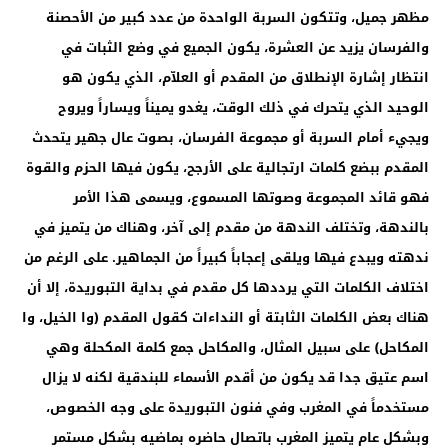
مظهر جميل، وتتكون السربة الواحدة من عدد كبير من الأحصنة
والفرسان يزيد عن العشرة، يكون الجميع في وضع الثبات في
انتظار إشارة الإنطلاق من المقدم أو العلاّم، الذي يكون هو
الوحيد الذي يتحرك في ذلك الوقت، يغدو يميناً ويساراً ويروح
ويجيء أمام السربة أو مجموعة الفرسان، بصوت عال جهير يتحدث
المقدم ببضع كلمات ارتجالية على الأرجح، يكون فيها الحزم والقوة
فهو قائد المجموعة وصوتها المسموع، ويسمى هذا الأمر
بالندهة، وتختلف الندهة من مقدم إلى آخر، وهناك من يتميز في
ندهته ويبدع فيها ويلقى إعجاباً كبيراً من الجماهير. على الرغم من
اختلاف الكلمات التي يرددها كل مقدم في بداية التبوريدة، إلا أن
هناك بعض الكلمات الثابتة أو النداءات كقول المقدم (وا الخيل، وا
المكاحل) على سبيل المثال، والمكاحل جمع كلمة المكحلة وهي
اسم عتيق جدا قد يكون من أقدم الأسماء للبندقية لكنه لا يزال
مستخدماً في المغرب وفي فنون التبوريدة على وجه الخصوص،
وبشكل عام يتميز المغرب باتصال حاضره بماضيه بشكل مستمر