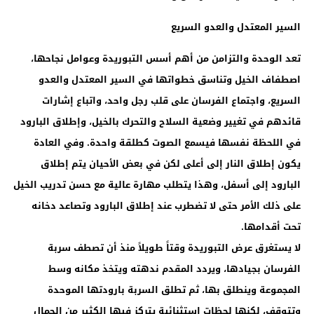
السير المعتدل والعدو السريع
تعد الوحدة والتزامن من أهم أسس التبوريدة وعوامل نجاحها،
اصطفاف الخيل وتناسق خطواتها في السير المعتدل والعدو
السريع، واجتماع الفرسان على قلب رجل واحد، واتباع إشارات
قائدهم في تغيير وضعية السلاح والتحرك بالخيل، وإطلاق البارود
في اللحظة نفسها فيسمع الصوت كطلقة واحدة. وفي العادة
يكون إطلاق النار إلى أعلى لكن في بعض الأحيان يتم إطلاق
البارود إلى أسفل، وهذا يتطلب مهارة عالية مع حسن تدريب الخيل
على ذلك الأمر حتى لا تضطرب عند إطلاق البارود وتصاعد دخانه
تحت أقدامها.
لا يستغرق عرض التبوريدة وقتاً طويلاً منذ أن تصطف سربة
الفرسان بجيادها، ويردد المقدم ندهته ويتخذ مكانه وسط
المجموعة وينطلق بها، ثم تطلق السربة بارودتها الموحدة
وتتوقف، لكنها لحظات استثنائية يتركز فيها الكثير من الجمال