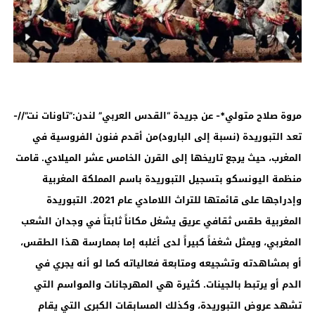
مروة صلاح متولي*- عن جريدة “القدس العربي” لندن:”تاونات نت”//-
تعد التبوريدة (نسبة إلى البارود)من أقدم فنون الفروسية في
المغرب، حيث يرجع تاريخها إلى القرن الخامس عشر الميلادي. قامت
منظمة اليونسكو بتسجيل التبوريدة باسم المملكة المغربية
وإدراجها على قائمتها للتراث اللامادي عام 2021. التبوريدة
المغربية طقس ثقافي عريق يشغل مكاناً ثابتاً في وجدان الشعب
المغربي، ويمثل شغفاً كبيراً لدى أغلبه إما بممارسة هذا الطقس،
أو بمشاهدته وتشجيعه ومتابعة فعالياته كما لو أنه يجري في
الدم أو يرتبط بالجينات. كثيرة هي المهرجانات والمواسم التي
تشهد عروض التبوريدة، وكذلك المسابقات الكبرى التي يقام