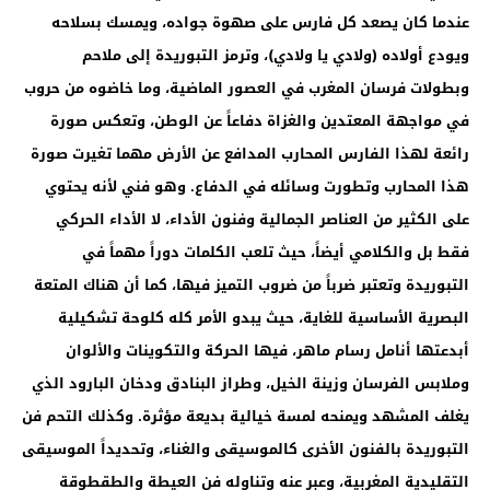
عندما كان يصعد كل فارس على صهوة جواده، ويمسك بسلاحه
ويودع أولاده (ولادي يا ولادي)، وترمز التبوريدة إلى ملاحم
وبطولات فرسان المغرب في العصور الماضية، وما خاضوه من حروب
في مواجهة المعتدين والغزاة دفاعاً عن الوطن، وتعكس صورة
رائعة لهذا الفارس المحارب المدافع عن الأرض مهما تغيرت صورة
هذا المحارب وتطورت وسائله في الدفاع. وهو فني لأنه يحتوي
على الكثير من العناصر الجمالية وفنون الأداء، لا الأداء الحركي
فقط بل والكلامي أيضاً، حيث تلعب الكلمات دوراً مهماً في
التبوريدة وتعتبر ضرباً من ضروب التميز فيها، كما أن هناك المتعة
البصرية الأساسية للغاية، حيث يبدو الأمر كله كلوحة تشكيلية
أبدعتها أنامل رسام ماهر، فيها الحركة والتكوينات والألوان
وملابس الفرسان وزينة الخيل، وطراز البنادق ودخان البارود الذي
يغلف المشهد ويمنحه لمسة خيالية بديعة مؤثرة. وكذلك التحم فن
التبوريدة بالفنون الأخرى كالموسيقى والغناء، وتحديداً الموسيقى
التقليدية المغربية، وعبر عنه وتناوله فن العيطة والطقطوقة