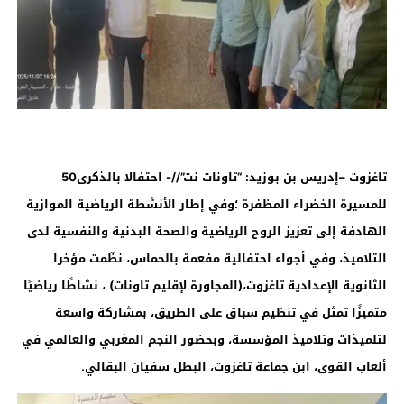
تاغزوت –إدريس بن بوزيد: “تاونات نت”//-
احتفالا بالذكرى50
للمسيرة الخضراء المظفرة ؛وفي إطار الأنشطة الرياضية الموازية
الهادفة إلى تعزيز الروح الرياضية والصحة البدنية والنفسية لدى
التلاميذ،
وفي أجواء احتفالية مفعمة بالحماس، نظّمت مؤخرا
الثانوية الإعدادية تاغزوت،(المجاورة لإقليم تاونات) ، نشاطًا رياضيًا
متميزًا تمثل في تنظيم سباق على الطريق، بمشاركة واسعة
لتلميذات وتلاميذ المؤسسة، وبحضور النجم المغربي والعالمي في
.
ألعاب القوى، ابن جماعة تاغزوت، البطل سفيان البقالي