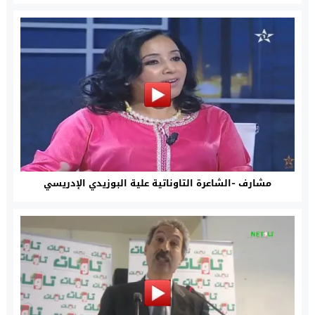
مشارف -الشاعرة التاوناتية علية البوزيدي الإدريسي