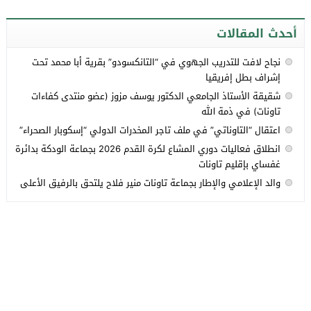
أحدث المقالات
نجاح لافت للتدريب الجهوي في “التانكسودو” بقرية أبا محمد تحت
إشراف بطل إفريقيا
شقيقة الأستاذ الجامعي الدكتور يوسف مزوز (عضو منتدى كفاءات
تاونات) في ذمة الله
اعتقال “التاوناتي” في ملف تاجر المخدرات الدولي “إسكوبار الصحراء”
انطلاق فعاليات دوري المشاع لكرة القدم 2026 بجماعة الودكة بدائرة
غفساي بإقليم تاونات
والد الإعلامي والإطار بجماعة تاونات منير فلاح يلتحق بالرفيق الأعلى
جميع الحقوق محفوظة لموقع تاونات.نت