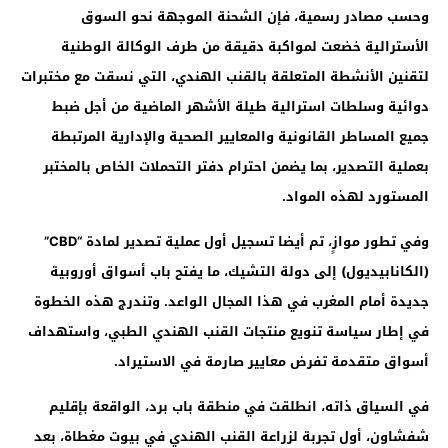
وحسب مصادر رسمية، فإن الشحنة الموجهة نحو السوق
الأسترالية خضعت لمواكبة دقيقة من طرف الوكالة الوطنية
لتقنين الأنشطة المتعلقة بالقنب الهندي، التي نسقت مع مختبرات
دوائية وسلطات استرالية طيلة الأشهر الماضية من أجل ضبط
جميع المساطر القانونية والمعايير الصحية والإدارية المرتبطة
بعملية التصدير، بما يضمن احترام دفتر التحملات الخاص بالمختبر
المستورد لهذه المواد
.
وفي تطور موازٍ، تم أيضا تسجيل أول عملية تصدير لمادة
“CBD”
(الكانابيديول) إلى دولة التشيك، ما يفتح باب أسواق أوروبية
جديدة أمام المغرب في هذا المجال الواعد. وتندرج هذه الخطوة
في إطار سياسة تنويع منتجات القنب الهندي الطبي، واستهداف
أسواق متقدمة تفرض معايير صارمة في الاستيراد
.
في السياق ذاته، انطلقت في منطقة باب برد، الواقعة بإقليم
شفشاون، أول تجربة لزراعة القنب الهندي في بيوت مغطاة، بعد