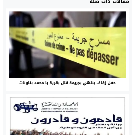
مقالات ذات صلة
حفل زفاف ينتهي بجريمة قتل بقرية با محمد‎ بتاونات