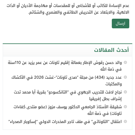
عدم الإساءة للكاتب أو للأشخاص أو للمقدسات أو مهاجمة الأديان أو الذات
الالهية. والابتعاد عن التحريض الطائفي والعنصري والشتائم.
أحدث المقالات
والد حسن رقوش الإطار بعمالة إقليم تاونات عن عمر يزيد عن 110سنة
في ذمة الله
عدد جديد (434) من مجلة “صدى تاونات”-غشت 2026 في الأكشاك
والمكتبات
نجاح لافت للتدريب الجهوي في “التانكسودو” بقرية أبا محمد تحت
إشراف بطل إفريقيا
شقيقة الأستاذ الجامعي الدكتور يوسف مزوز (عضو منتدى كفاءات
تاونات) في ذمة الله
اعتقال “التاوناتي” في ملف تاجر المخدرات الدولي “إسكوبار الصحراء”