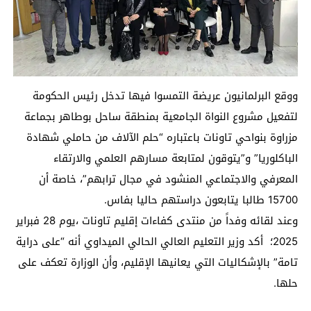
ووقع البرلمانيون عريضة التمسوا فيها تدخل رئيس الحكومة
لتفعيل مشروع النواة الجامعية بمنطقة ساحل بوطاهر بجماعة
مزراوة بنواحي تاونات باعتباره “حلم الآلاف من حاملي شهادة
الباكلوريا” و”يتوقون لمتابعة مسارهم العلمي والارتقاء
المعرفي والاجتماعي المنشود في مجال ترابهم”، خاصة أن
15700 طالبا يتابعون دراستهم حاليا بفاس.
وعند لقائه وفداً من منتدى كفاءات إقليم تاونات ،يوم 28 فبراير
2025؛ أكد وزير التعليم العالي الحالي الميداوي أنه “على دراية
تامة” بالإشكاليات التي يعانيها الإقليم، وأن الوزارة تعكف على
حلها.