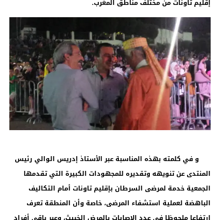
إقليم تاونات من مختلف مناطق المغرب.
و في كلمته بهذه المناسبة عبر الأستاذ إدريس الوالي رئيس
المنتدى عن تنويهه وتقديره للمجهودات الكبيرة التي تقدمها
الجمعية خدمة لمرضى السرطان بإقليم تاونات أمام التكاليف
الباهضة لعملية استشفاء المرضى، خاصة وأن المنطقة تعرف
ارتفاعا ملحوظا في عدد الاصابات بالمرض الخبيث، وعبر باقي أفراد