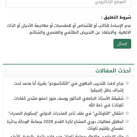
شروط التعليق :
عدم الإساءة للكاتب أو للأشخاص أو للمقدسات أو مهاجمة الأديان أو الذات
الالهية. والابتعاد عن التحريض الطائفي والعنصري والشتائم.
أحدث المقالات
نجاح لافت للتدريب الجهوي في “التانكسودو” بقرية أبا محمد تحت
إشراف بطل إفريقيا
شقيقة الأستاذ الجامعي الدكتور يوسف مزوز (عضو منتدى كفاءات
تاونات) في ذمة الله
اعتقال “التاوناتي” في ملف تاجر المخدرات الدولي “إسكوبار الصحراء”
انطلاق فعاليات دوري المشاع لكرة القدم 2026 بجماعة الودكة بدائرة
غفساي بإقليم تاونات
والد الإعلامي والإطار بجماعة تاونات منير فلاح يلتحق بالرفيق الأعلى