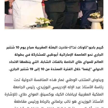
كريم باجو:”تاونات نت”//–غادرت البعثة المغربية صباح يوم 10 شتنبر
الجاري نحو العاصمة الإماراتية أبوظبي للمشاركة في بطولة
العالم للمواي طاي الخاصة بالفئات الشابة، التي
ينظمها الاتحاد
الدولي “إيفما” خلال الفترة الممتدة من 10 إلى 19 شتنبر الجاري
.
ويخوض المنتخب الوطني غمار هذه المنافسة الدولية تحت
رئاسة الأستاذ عبد الإله الإدريسي البوزيدي، رئيس الجامعة
الملكية المغربية لرياضات الكيك بوكسينغ، المواي طاي، (للإشارة
الأستاذ البوزيدي هو نائب برلماني بالرباط ورئيس مقاطعة