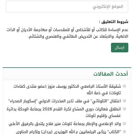
شروط التعليق :
عدم الإساءة للكاتب أو للأشخاص أو للمقدسات أو مهاجمة الأديان أو الذات
الالهية. والابتعاد عن التحريض الطائفي والعنصري والشتائم.
أحدث المقالات
شقيقة الأستاذ الجامعي الدكتور يوسف مزوز (عضو منتدى كفاءات
تاونات) في ذمة الله
اعتقال “التاوناتي” في ملف تاجر المخدرات الدولي “إسكوبار الصحراء”
انطلاق فعاليات دوري المشاع لكرة القدم 2026 بجماعة الودكة بدائرة
غفساي بإقليم تاونات
والد الإعلامي والإطار بجماعة تاونات منير فلاح يلتحق بالرفيق الأعلى
“الكتاب” يزكي البرلمانيين ع.الله البوزيدي (بردان) وإكرام الحناوي