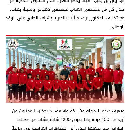
وإدريس بن يحيى، فيما يحضر المغرب على مستوى التحكيم من
خلال كل من مصطفى الغنام، مصطفى دهباص ولمينة بهاب،
مع تكليف الدكتور إبراهيم آيت بناصر بالإشراف الطبي على الوفد
الوطني.
وتعرف هذه البطولة مشاركة واسعة، إذ يحضرها ممثلون عن
أزيد من 100 دولة وما يفوق 1200 شابة وشاب من مختلف
القارات، مما يجعلها إحدى أبرز التظاهرات العالمية في رياضة