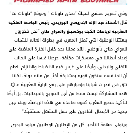
وفي تصريح صحفي لمجلة “صدى تاونات ” وموقع “تاونات نت”
قال
الأستاذ عبد الإله الإدريسي البوزيدي، رئيس الجامعة الملكية
“نحن فخورون
المغربية لرياضات الكيك بوكسينغ والمواي طاي
ببعثتنا الوطنية التي تمثل المغرب في بطولة العالم للشباب
للمواي طاي بأبوظبي. لقد عملنا بجد خلال الفترة الماضية على
إعداد أبطالنا في معسكرات مكثفة، حرصنا فيها على الجانب
التقني والبدني، وأيضًا على غرس قيم الانضباط والالتزام. نعلم
أن المنافسة ستكون قوية بمشاركة أكثر من مائة دولة، لكننا
نثق في قدرات شبابنا وإصرارهم على رفع الراية المغربية عاليًا.
هذه المشاركة ليست فقط من أجل التتويج بالميداليات، بل أيضًا
لتأكيد حضور المغرب كقوة صاعدة في هذه الرياضة، وبناء جيل
جديد من الأبطال القادرين على حمل المشعل مستقبلًا.”
ويتولى مهمة التأطير كل من الإطارين الوطنيين ميلود البحري