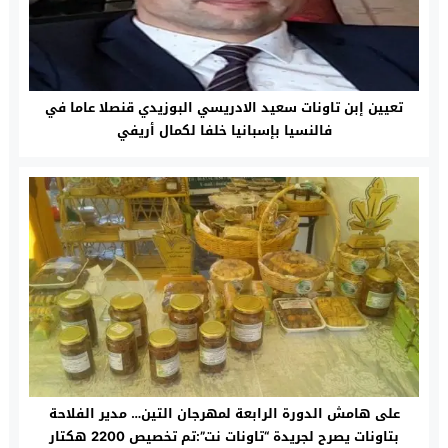
تعيين إبن تاونات سعيد الادريسي البوزيدي قنصلا عاما في
فالنسيا بإسبانيا خلفا لكمال أريفي
على هامش الدورة الرابعة لمهرجان التين… مدير الفلاحة
بتاونات يصرح لجريدة “تاونات نت”:تم تخصيص 2200 هكتار