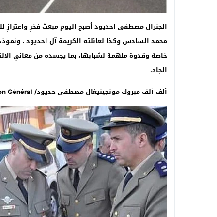
الجنرال
مصطفى احديود أصبح اليوم مبعث فخرٍ واعتزازٍ لل
محمد السادس وكذا لعائلته الكريمة آل احديود ، ونموذج 
خاصة وقدوة ملهمة لشبابها، بما يجسده من معاني الالتزام
الجاد.
ألف ألف مبروك مونجينيغال مصطفى حديود/ Mon Général