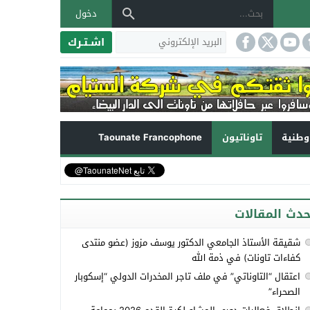
دخول
اشـتـرك
طنية
تاوناتيون
Taounate Francophone
حدث المقالات
شقيقة الأستاذ الجامعي الدكتور يوسف مزوز (عضو منتدى
كفاءات تاونات) في ذمة الله
اعتقال “التاوناتي” في ملف تاجر المخدرات الدولي “إسكوبار
الصحراء”