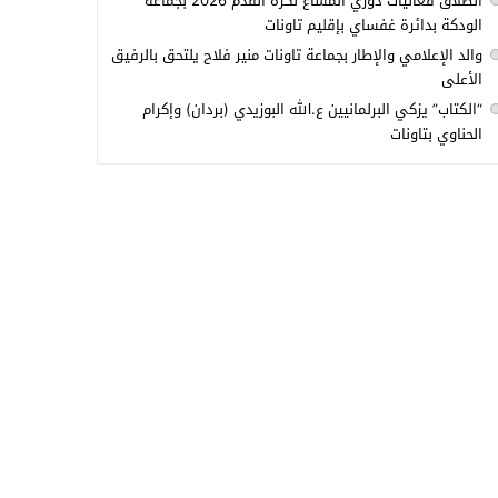
انطلاق فعاليات دوري المشاع لكرة القدم 2026 بجماعة
الودكة بدائرة غفساي بإقليم تاونات
والد الإعلامي والإطار بجماعة تاونات منير فلاح يلتحق بالرفيق
الأعلى
“الكتاب” يزكي البرلمانيين ع.الله البوزيدي (بردان) وإكرام
الحناوي بتاونات