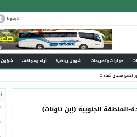
تابعونا
ات
حوارات وتصريحات
شؤون رياضية
أراء ومـواقف
شؤون و
ز (عضو منتدى كفاءات تاونات) في ذمة _
أ
-المنطقة الجنوبية (إبن تاونات)