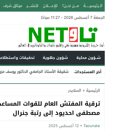
الــرئيسيـــــــة
مــــن نحــن؟
للإعــــــلان
للـنشـــــر
ميثاق شرف
الجمعة 7 أغسطس 2026 - 11:27 صباحًا
شــؤون محلية
شؤون جهوية
تحقيقات واستطلاع
شقيقة الأستاذ الجامعي الدكتور يوسف مزو
أخر المستجدات
Stop
الرئيسية
»
السلايدر
Previous
ترقية المفتش العام للقوات المساعدة
Next
مصطفى احديود إلى رتبة جنرال
Taounate
12 أغسطس 2025