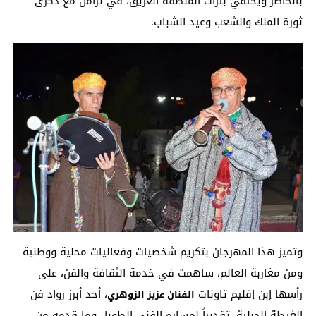
بالحاضر ويحتفي بتراث المنطقة العريق، في تزامن مع ذكرى
ثورة الملك والشعب وعيد الشباب.
وتميز هذا المهرجان بتكريم شخصيات وفعاليات محلية ووطنية
ومن مغاربة العالم، ساهمت في خدمة الثقافة والفن، على
رأسها إبن إقليم تاونات
، أحد أبرز رواد فن
الفنان عزيز الزوهري
الغيطة الجبلية، تقديراً لمساره الفني الطويل وما قدمه من