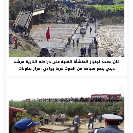
كان بصدد اجتياز المنشأة الفنية على دراجته النارية:مرشد
ديني ينجو سباحة من الموت غرقا بوادي امزاز بتاونات