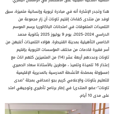
التنمية المحلية المبنية على الاستثمار في الرأسمال البشري.
هذا وتجدر الإشارة أنه في مبادرة تربوية وإنسانية متميزة، سبق
لوفد من منتدى كفاءات إقليم تاونات أن زار مجموعة من
التلميذات المتفوقات في امتحانات الباكالوريا برسم الموسم
الدراسي 2024-2025، يوم 9 يوليوز 2025 بثانوية محمد
الخامس التأهيلية بمدينة القنيطرة. هؤلاء التلميذات أغلبهن من
أسر فقيرة قادمات من مختلف المؤسسات التربوية بإقليم
تاونات وعددهم أربعة عشر (14) من المتميزين كلهم اناث مع
إعتذار 16 تلميذة وتلميذ ، مؤطرين بالأستاذة سعاد الحميري
(مسؤولة بمصلحة الأنشطة المدرسية بالمديرية الإقليمية
للتعليم بتاونات والإعلامي كريم بجو (صحافي بمجلة “صدى
تاونات”-عضو المنتدى) في إطار برنامج تأطيري وتوجيهي امتد
على مدى 10 أيام.