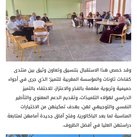
وقد خصص هذا الاستقبال بتنسيق وتعاون وثيق بين منتدى
كفاءات تاونات والمؤسسة المغربية للتميز؛ الذي جرى في أجواء
حميمية وتربوية مفعمة بالفخر والاعتزاز، للاحتفاء بالتميز
الدراسي لهؤلاء التلميذات، وتقديم الدعم المعنوي والتأطير
النفسي والتوجيهي لهن، بهدف تمكينهن من الاختيارات
المناسبة لما بعد الباكالوريا، وفتح آفاق جديدة أمامهن لمتابعة
دراستهن العليا في أفضل الظروف.