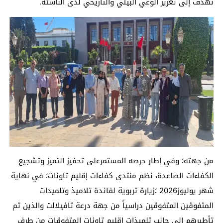
تهدف إلى تعزيز الوعي البيئي والتاريخي لدى الناشئة.
من جهته؛ وفي إطار حرصه المستمرعلى تحفيز التميز وتشجيع
الكفاءات الصاعدة، نظم منتدى كفاءات إقليم تاونات؛ في نهاية
شهر يوليوز2026 ؛زيارة تربوية لفائدة تلاميذ وتلميدات
المتفوقين المتفوقين دراسياً من جهة درعة تافيلالت والذين تم
تأطيرهم إلى جانب تلميذات إقليم تاونات المتفوقات من طرف