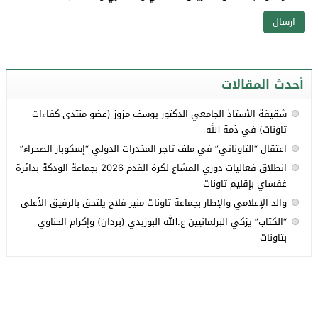
أحدث المقالات
شقيقة الأستاذ الجامعي الدكتور يوسف مزوز (عضو منتدى كفاءات
تاونات) في ذمة الله
اعتقال “التاوناتي” في ملف تاجر المخدرات الدولي “إسكوبار الصحراء”
انطلاق فعاليات دوري المشاع لكرة القدم 2026 بجماعة الودكة بدائرة
غفساي بإقليم تاونات
والد الإعلامي والإطار بجماعة تاونات منير فلاح يلتحق بالرفيق الأعلى
“الكتاب” يزكي البرلمانيين ع.الله البوزيدي (بردان) وإكرام الحناوي
بتاونات