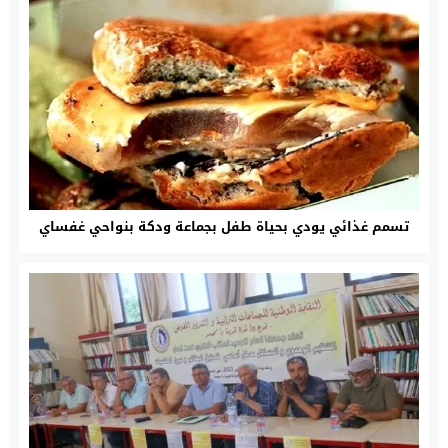
تسمم غذائي يودي بحياة طفل بجماعة ودكة بنواحي غفساي