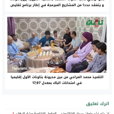
و يتفقد عددا من المشاريع المبرمجة في إطار برنامج تقليص
الفوارق المجالية
التلميذ محمد المراحي من عين مديونة بتاونات الأول إقليميا
في امتحانات الباك بمعدل 17,97
اترك تعليق
لن يتم نشر عنوان بريدك الإلكتروني.
الحقول الإلزامية مشار إليها بـ
*