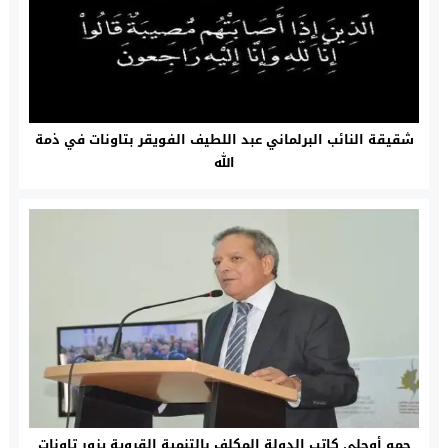
شقيقة النائب البرلماني عبد اللطيف الفويقر بتاونات في ذمة
الله
حمو أوحلي كاتب الدولة المكلف بالتنمية القروية يزور تاونات