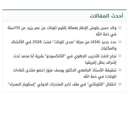
أحدث المقالات
والد حسن رقوش الإطار بعمالة إقليم تاونات عن عمر يزيد عن 110سنة
في ذمة الله
عدد جديد (434) من مجلة “صدى تاونات”-غشت 2026 في الأكشاك
والمكتبات
نجاح لافت للتدريب الجهوي في “التانكسودو” بقرية أبا محمد تحت
إشراف بطل إفريقيا
شقيقة الأستاذ الجامعي الدكتور يوسف مزوز (عضو منتدى كفاءات
تاونات) في ذمة الله
اعتقال “التاوناتي” في ملف تاجر المخدرات الدولي “إسكوبار الصحراء”