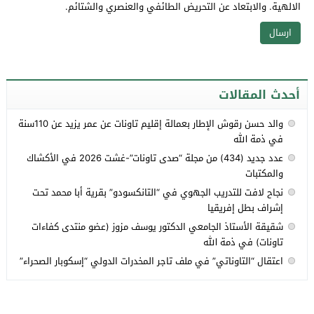
الالهية. والابتعاد عن التحريض الطائفي والعنصري والشتائم.
أحدث المقالات
والد حسن رقوش الإطار بعمالة إقليم تاونات عن عمر يزيد عن 110سنة
في ذمة الله
عدد جديد (434) من مجلة “صدى تاونات”-غشت 2026 في الأكشاك
والمكتبات
نجاح لافت للتدريب الجهوي في “التانكسودو” بقرية أبا محمد تحت
إشراف بطل إفريقيا
شقيقة الأستاذ الجامعي الدكتور يوسف مزوز (عضو منتدى كفاءات
تاونات) في ذمة الله
اعتقال “التاوناتي” في ملف تاجر المخدرات الدولي “إسكوبار الصحراء”