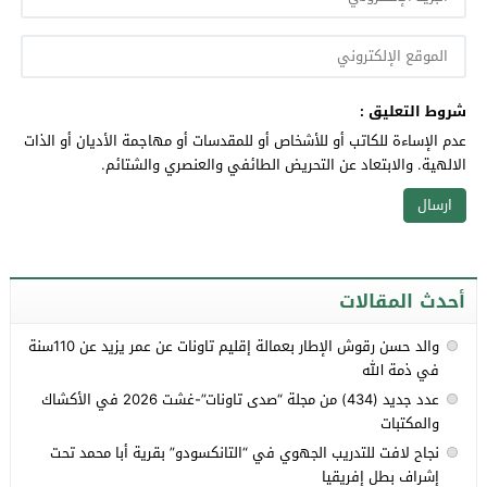
شروط التعليق :
عدم الإساءة للكاتب أو للأشخاص أو للمقدسات أو مهاجمة الأديان أو الذات
الالهية. والابتعاد عن التحريض الطائفي والعنصري والشتائم.
أحدث المقالات
والد حسن رقوش الإطار بعمالة إقليم تاونات عن عمر يزيد عن 110سنة
في ذمة الله
عدد جديد (434) من مجلة “صدى تاونات”-غشت 2026 في الأكشاك
والمكتبات
نجاح لافت للتدريب الجهوي في “التانكسودو” بقرية أبا محمد تحت
إشراف بطل إفريقيا