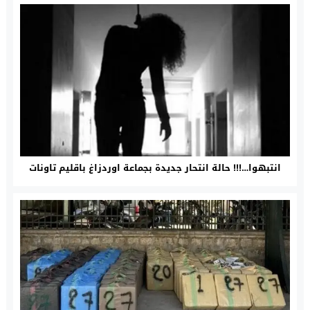
انتبهوا…!!! حالة انتحار جديدة بجماعة اوردزاغ باقليم تاونات