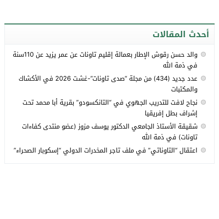
أحدث المقالات
والد حسن رقوش الإطار بعمالة إقليم تاونات عن عمر يزيد عن 110سنة
في ذمة الله
عدد جديد (434) من مجلة “صدى تاونات”-غشت 2026 في الأكشاك
والمكتبات
نجاح لافت للتدريب الجهوي في “التانكسودو” بقرية أبا محمد تحت
إشراف بطل إفريقيا
شقيقة الأستاذ الجامعي الدكتور يوسف مزوز (عضو منتدى كفاءات
تاونات) في ذمة الله
اعتقال “التاوناتي” في ملف تاجر المخدرات الدولي “إسكوبار الصحراء”