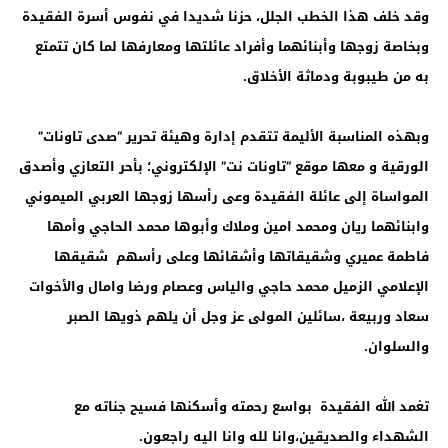
وقد خلف هذا الخطب الجلل، حزنا شديدا في نفوس أسرة الفقيدة
وبخاصة زوجها وأبنائهما وأفراد عائلتها ومعارفها لما كان تتمتع
به من طيبوبة ودماثة الأخلاق.
وبهذه المناسبة الأليمة تتقدم إدارة وهيئة تحرير “صدى تاونات”
الورقية و معها موقع “تاونات نت” الإلكتروني؛ بأحر التعازي وأصدق
المواساة إلى عائلة الفقيدة وعى رأسها زوجها العربي الميموني
وابنائهما ريان ومحمد امين وملاك وأبوها محمد الحاجي وأمها
فاطمة عميري وشقيقاتها وأشقائها وعلى رأسهم شقيقها
الإعلامي الزميل محمد حاجي والياس وعصام ورضا وامال والأخوات
سعاد وربيعة ،سائلين المولى عز وجل أن يلهم ذويها الصبر
والسلوان.
تغمد الله الفقيدة بواسع رحمته وأسكنها فسيح جناته مع
الشهداء والصديقين،وانا لله وانا اليه راجعون.