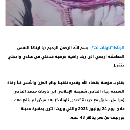
الرباط:”تاونات نت”/-
بسم الله الرحمن الرحيم (يا ايتها النفس
المطمئنة ارجعي الى ربك راضية مرضية فدخلي في عبادي وادخلي
جنتي).
بقلوب مؤمنة بقضاء الله وقدره تلقينا ببالغ الحزن والأسى نبأ وفاة
السيدة رجاء الحاجي شقيقة الإعلامي ابن تاونات محمد الحاجي
(مراسل سابق مع جريدة “صدى تاونات”) بعد مرض لم ينفع معه
علاج يوم 24 يوليوز 2023 والتي وريت الثرى بمقبرة مدينة
بوزنيقة عن عمر يناهز 43 سنة.