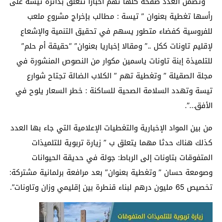
وتضمن العدد صفحة كلها تهم أخبارا تتعلق بدائرة تيسة على
رأسها تغطية بعنوان ” تيسة : مطالب بإخراج مشروع ملعب
للفروسية كفضاء متطور يسهم في تحقيق التنمية والإشعاع
لإقليم تاونات ككل ..” ومقالا إخباريا بعنوان” “حقيقة أم حلم”
للتلميذة إبنة تاونات ياسمين مكوار من النصوص المنشورة في
مجلة الصقيلة ” وتغطية تهم ” الكلاب الضالة تجتاح شوارع
تيسة وتهدد السلامة الصحية للساكنة : خطر السعار يلوح في
الأفق…”.
من بين المواد الإخبارية والتغطيات الإعلامية التي جاء بها العدد
كذلك هناك حدثا مهما يتعلق ب ” زيارة تربوية للتلميذات
المتفوقات بتاونات إلى الرباط: جولة في حديقة الحيوانات
وصومعة حسان ” وتغطية بعنوان” بعد مرافعة برلمانية مشتركة:
تخصيص 65 مليون درهم لبناء قنطرة بين إقليمي وزان وتاونات”.