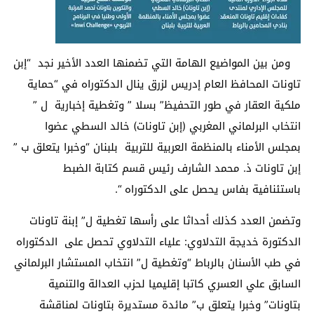
ومن بين المواضيع الهامة التي تضمنها العدد الأخير نجد “إبن
تاونات المحافظ العام إدريس لزرق ينال الدكتوراه في “حماية
ملكية العقار في طور التحفيظ” بسلا ” وتغطية إخبارية ل ”
انتخاب البرلماني المغربي (إبن تاونات) خالد السطي عضوا
بمجلس الأمناء بالمنظمة العربية للتربية بلبنان “وخبرا يتعلق ب ”
إبن تاونات ذ. محمد الشارف رئيس قسم كتابة الضبط
باستئنافية بفاس يحصل على الدكتوراه “.
وتضمن العدد كذلك أحداثا على رأسها تغطية ل” إبنة تاونات
الدكتورة خديجة التدلاوي: علياء التدلاوي تحصل على الدكتوراه
في طب الأسنان بالرباط “وتغطية ل” انتخاب المستشار البرلماني
السابق علي العسري كاتبا إقليميا لحزب العدالة والتنمية
بتاونات‎” وخبرا يتعلق ب” مائدة مستديرة بتاونات لمناقشة