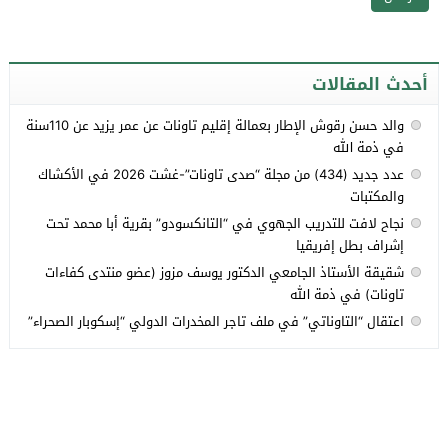
أحدث المقالات
والد حسن رقوش الإطار بعمالة إقليم تاونات عن عمر يزيد عن 110سنة
في ذمة الله
عدد جديد (434) من مجلة “صدى تاونات”-غشت 2026 في الأكشاك
والمكتبات
نجاح لافت للتدريب الجهوي في “التانكسودو” بقرية أبا محمد تحت
إشراف بطل إفريقيا
شقيقة الأستاذ الجامعي الدكتور يوسف مزوز (عضو منتدى كفاءات
تاونات) في ذمة الله
اعتقال “التاوناتي” في ملف تاجر المخدرات الدولي “إسكوبار الصحراء”