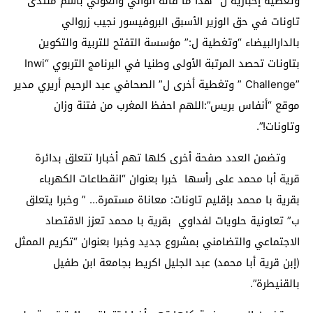
وتغطية إخبارية ل” هذا ما قاله الوالي والغولي باسم منتدى
تاونات في حق الوزير الأسبق البروفيسور نجيب زروالي
بالدارالبيضاء “وتغطية ل:” مؤسسة التفتح للتربية والتكوين
بتاونات تحصد المرتبة الأولى وطنيا في البرنامج التربوي “Inwi
Challenge”‎ ” وتغطية أخرى ل” الصحافي عبد الرحيم أريري مدير
موقع “أنفاس بريس”:اللهم احفظ المغرب من فتنة وزان
وتاونات!”.
وتضمن العدد صفحة أخرى كلها تهم أخبارا تتعلق بدائرة
قرية أبا محمد على رأسها خبرا بعنوان “انقطاعات الكهرباء
بقرية با محمد بإقليم تاونات: معاناة مستمرة… ” وخبرا يتعلق
ب” تعاونية حلويات لفداوي بقرية با محمد تعزز الاقتصاد
الاجتماعي والتضامني بمشروع جديد وخبرا بعنوان “تكريم الممثل
(إبن قرية أبا محمد) عبد الجليل اكريط بجامعة ابن طفيل
بالقنيطرة”.