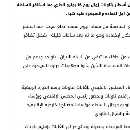
كريم باجو –تاونات: ”تاونات نت”//- شب حريق في أعلى جبل أسطار بتاونات زوال يوم 16 يونيو الجاري مما استنفر السلطة
ن أجل اخماده والسيطرة عليه كليا .
ع السادسة من مساء اليوم نفسه اندلع مجددا مما استنفر
مكان لإخماده وهو ما تم بعد ساعات قليلة ، بفضل تظافر
ن اطفاء ما تبقى من ألسنة النيران ، بتواجد ودعم من
قوات المساعدة اللذين بذلوا مجهودات جبارة للسيطرة على
مجلس الإقليمي للغابات بتاونات برسم الدورة الربيعية
 إقليم تاونات وبحضور رئيس المجلس الإقليمي ورؤساء
غابوية ورجال السلطة ورؤساء المصالح الخارجية الإقليمية
ة بالمجال الغابوي.
المرتبطة بحصيلة ونتائج حرائق الغابات بإقليم تاونات