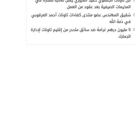
ابن تاونات الجمعوي حميد العزوزي يعلن نهاية مساره في
المخيمات الصيفية بعد عقود من العمل
شقيق المهندس عضو منتدى كفاءات تاونات أحمد العرقوبي
في ذمة الله
5 مليون درهم غرامة ضد سائق متحدر من إقليم تاونات لإدارة
الجمارك