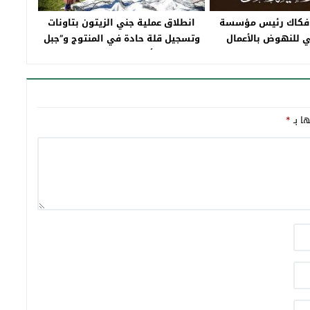
فكاك رئيس مؤسسة
انطلاق عملية جني الزيتون بتاونات
ي للنهوض بالأعمال
وتسجيل قلة حادة في المنتوج‎‎ و”جبل
ئدة العاملين بالقطاع
أسطار” نموذجا
 ذمة الله
ها بـ
*