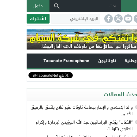
دخول
اشـتـرك
طنية
تاوناتيون
Taounate Francophone
حدث المقالات
والد الإعلامي والإطار بجماعة تاونات منير فلاح يلتحق بالرفيق
الأعلى
“الكتاب” يزكي البرلمانيين عبد الله البوزيدي (بردان) وإكرام
الحناوي بتاونات