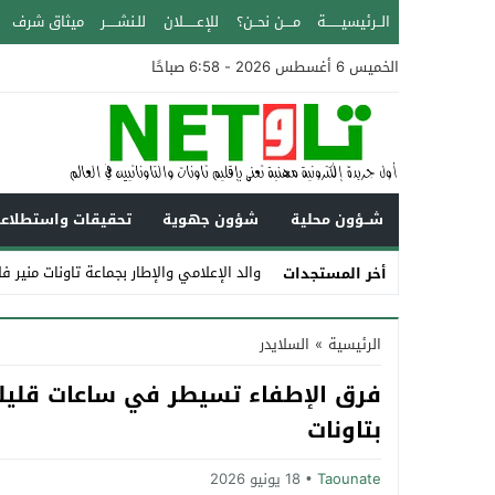
الــرئيسيـــــــة
مــــن نحــن؟
للإعــــــلان
للـنشـــــر
ميثاق شرف
الخميس 6 أغسطس 2026 - 6:58 صباحًا
شــؤون محلية
شؤون جهوية
تحقيقات واستطلاع
والد الإعلامي والإطار بجماعة تاونات منير ف
أخر المستجدات
Stop
الرئيسية
»
السلايدر
Previous
فرق الإطفاء تسيطر في ساعات قليل
Next
بتاونات
Taounate
18 يونيو 2026