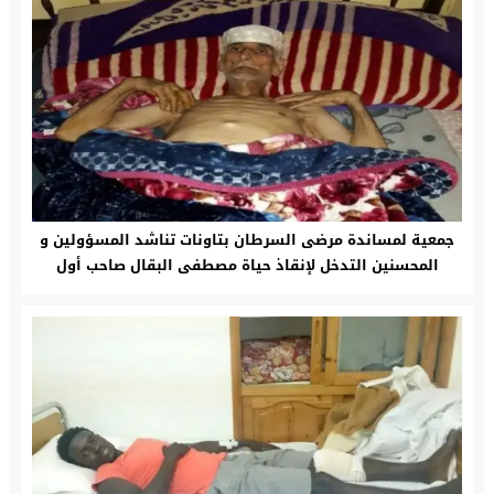
جمعية لمساندة مرضى السرطان بتاونات تناشد المسؤولين و
المحسنين التدخل لإنقاذ حياة مصطفى البقال صاحب أول
متحف خاص بتاونات