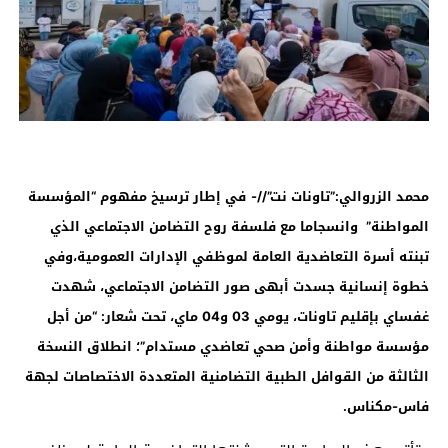
محمد الزروالي:”تاونات نت”//-
في إطار ترسيخ مفهوم “المؤسسة
المواطنة” وانسجاما مع فلسفة روح التضامن الاجتماعي الذي
تبنته أسرة التعاضدية العامة لموظفي الإدارات العمومية،
و
في
خطوة إنسانية جسدت أبهى صور التضامن الاجتماعي، شهدت
غفساي
ب
إقليم تاونات، يومي 03 و04 ماي، تحت شعار: “من أجل
مؤسسة مواطنة وأمن صحي تعاضدي مستدام”؛ انطلاق النسخة
الثالثة من القوافل الطبية التضامنية المتعددة الاختصاصات لجهة
فاس-مكناس.