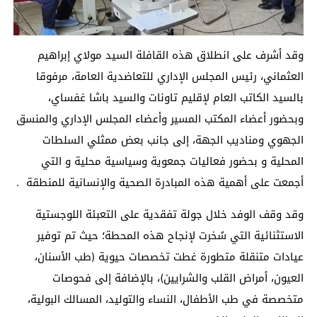
وقد أشرف على انطلاق هذه القافلة السيد مولاي إبراهيم
العثماني، رئيس المجلس الإداري للتعاضدية العامة، مرفوقا
بالسيد الكاتب العام لإقليم تاونات والسيد باشا غفساي،
وبحضور أعضاء المكتب المسير وأعضاء المجلس الإداري والمنسق
الجهوي ومناديب الجهة، إلى جانب بعض ممثلي السلطات
المحلية و بحضور فعاليات جمعوية وسياسية محلية و التي
أجمعت على أهمية هذه المبادرة الصحية والإنسانية للمنطقة .
وقد وقف الوفد خلال جولة تفقدية على التعبئة اللوجستية
الاستثنائية التي سُخرت لإنجاح هذه المحطة؛ حيث تم توفير
عيادات متنقلة متطورة غطت تخصصات حيوية (طب الأسنان،
العيون، أمراض القلب والشرايين)، بالإضافة إلى فحوصات
متخصصة في طب الأطفال، النساء والتوليد، المسالك البولية،