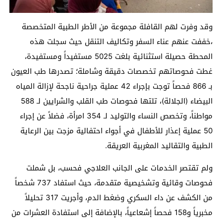
وقد وفرت لهم القافلة مجموعة من الأطر الطبية المتخصصة
،خففت عنهم عناء السفر وتكاليف التنقل حيث سجلت هذه
المحطة حصيلة استثنائية بلغت 5025 مستفيداً ومستفيدة،
غطت فحوصاتهم تخصصات دقيقة وشاملة؛ تصدرها طب العيون
بـ 866 فحصاً توجت بإجراء 42 عملية جراحية ناجحة لإزالة المياه
البيضاء (الجلالة)، تلتها فحوصات طب القلب والشرايين لـ 588
مواطناً، وتخصص النساء والتوليد لـ 354 امرأة، فضلاً عن إجراء
50 عملية إعذار للأطفال في أجواء احتفالية مزجت بين الرعاية
الطبية والتقاليد المغربية العريقة.
ولم تقتصر الخدمات على الجانب العلاجي فحسب، بل شملت
فحوصات وقائية وتشخيصية متقدمة، حيث استفاد 737 شخصاً
من الكشف عن داء السكري وضغط الدم، وأجريت 317 تحليلاً
مخبرياً و158 فحصاً إشعاعياً، بالإضافة إلى استفادة العشرات من