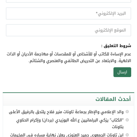
شروط التعليق :
عدم الإساءة للكاتب أو للأشخاص أو للمقدسات أو مهاجمة الأديان أو الذات
الالهية. والابتعاد عن التحريض الطائفي والعنصري والشتائم.
أحدث المقالات
والد الإعلامي والإطار بجماعة تاونات منير فلاح يلتحق بالرفيق الأعلى
“الكتاب” يزكي البرلمانيين ع.الله البوزيدي (بردان) وإكرام الحناوي
بتاونات
ابن تاونات الجمعوي حميد العزوزي يعلن نهاية مساره في المخيمات