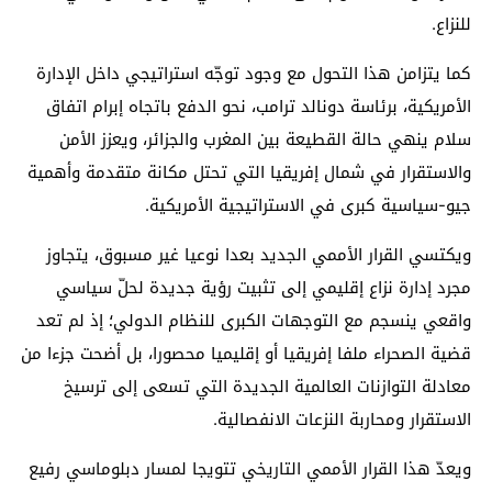
للنزاع.
كما يتزامن هذا التحول مع وجود توجّه استراتيجي داخل الإدارة
الأمريكية، برئاسة دونالد ترامب، نحو الدفع باتجاه إبرام اتفاق
سلام ينهي حالة القطيعة بين المغرب والجزائر، ويعزز الأمن
والاستقرار في شمال إفريقيا التي تحتل مكانة متقدمة وأهمية
جيو-سياسية كبرى في الاستراتيجية الأمريكية.
ويكتسي القرار الأممي الجديد بعدا نوعيا غير مسبوق، يتجاوز
مجرد إدارة نزاع إقليمي إلى تثبيت رؤية جديدة لحلّ سياسي
واقعي ينسجم مع التوجهات الكبرى للنظام الدولي؛ إذ لم تعد
قضية الصحراء ملفا إفريقيا أو إقليميا محصورا، بل أضحت جزءا من
معادلة التوازنات العالمية الجديدة التي تسعى إلى ترسيخ
الاستقرار ومحاربة النزعات الانفصالية.
ويعدّ هذا القرار الأممي التاريخي تتويجا لمسار دبلوماسي رفيع