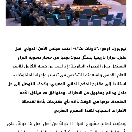
نيويورك (ومع) :”تاونات نت”//- اعتمد مجلس الأمن الدولي، قبل
قليل، قرارا تاريخيا يشكّل تحولا نوعيا في مسار تسوية النزاع
المفتعل حول الصحراء المغربية؛ إذ أعرب عن دعمه الكامل للأمين
العام الأممي ولمبعوثه الشخصي في تيسير وإجراء المفاوضات،
استنادا إلى مقترح الحكم الذاتي المغربي، بهدف التوصل إلى حل
عادل ودائم ومقبول من الأطراف، ومتوافق مع ميثاق الأمم
المتحدة، مرحبا في الوقت ذاته بأي مقترحات بنّاءة تقدمها
الأطراف استجابة لهذا المقترح المغربي
.
وصوّتت لصالح مشروع القرار 11 دولة من أصل أصل 15 دولة، على