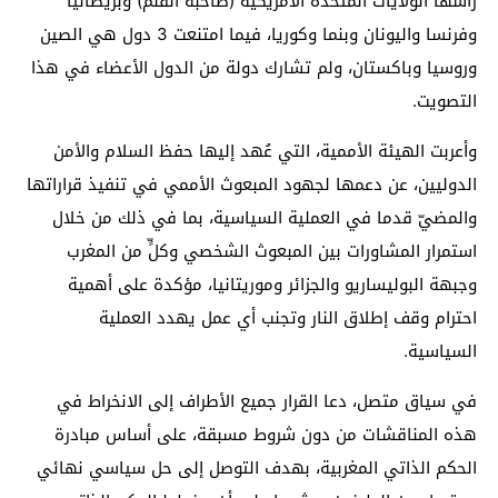
رأسها الولايات المتحدة الأمريكية (صاحبة القلم) وبريطانيا
وفرنسا واليونان وبنما وكوريا، فيما امتنعت 3 دول هي الصين
وروسيا وباكستان، ولم تشارك دولة من الدول الأعضاء في هذا
التصويت.
وأعربت الهيئة الأممية، التي عُهد إليها حفظ السلام والأمن
الدوليين، عن دعمها لجهود المبعوث الأممي في تنفيذ قراراتها
والمضيّ قدما في العملية السياسية، بما في ذلك من خلال
استمرار المشاورات بين المبعوث الشخصي وكلٍّ من المغرب
وجبهة البوليساريو والجزائر وموريتانيا، مؤكدة على أهمية
احترام وقف إطلاق النار وتجنب أي عمل يهدد العملية
السياسية.
في سياق متصل، دعا القرار جميع الأطراف إلى الانخراط في
هذه المناقشات من دون شروط مسبقة، على أساس مبادرة
الحكم الذاتي المغربية، بهدف التوصل إلى حل سياسي نهائي