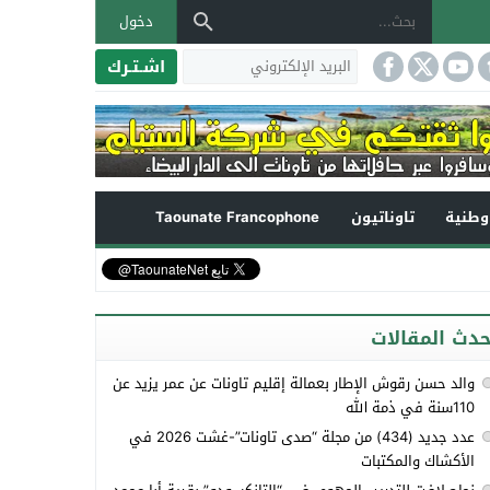
دخول
اشـتـرك
طنية
تاوناتيون
Taounate Francophone
حدث المقالات
والد حسن رقوش الإطار بعمالة إقليم تاونات عن عمر يزيد عن
110سنة في ذمة الله
عدد جديد (434) من مجلة “صدى تاونات”-غشت 2026 في
الأكشاك والمكتبات