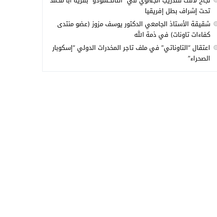
نجاح لافت للتدريب الجهوي في “التانكسودو” بقرية أبا محمد
تحت إشراف بطل إفريقيا
شقيقة الأستاذ الجامعي الدكتور يوسف مزوز (عضو منتدى
كفاءات تاونات) في ذمة الله
اعتقال “التاوناتي” في ملف تاجر المخدرات الدولي “إسكوبار
الصحراء”