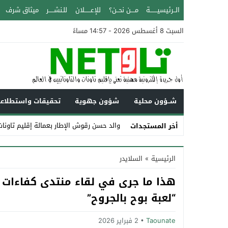
الــرئيسيـــــــة
مــــن نحــن؟
للإعــــــلان
للـنشـــــر
ميثاق شرف
السبت 8 أغسطس 2026 - 14:57 مساءً
شــؤون محلية
شؤون جهوية
تحقيقات واستطلاع
والد حسن رقوش الإطار بعمالة إقليم تاونات عن عمر يزيد ع
أخر المستجدات
Stop
الرئيسية
»
السلايدر
Previous
هذا ما جرى في لقاء منتدى كفاءات ت
Next
“لعبة بوح بالجروح”
Taounate
2 فبراير 2026