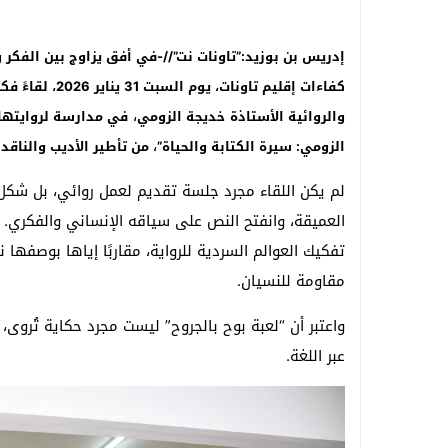
إدريس بن بوزيد:”تاونات نت”//-في أفق يزاوج بين الفكر وا
كفاءات إقليم تاو
،
والروائية الأستاذة
خديجة الزومي
في مدارسة لروايتها
،
الزومي: سيرة الكتابة والحياة
”
من تأطير الأديب والناقد 
لم يكن اللقاء مجرد جلسة تقديم لعمل روائي، بل شكل
العميقة، وانفتح النص على سياقه الإنساني والفكري. ف
تفكيك العوالم السردية للرواية، مقاربًا إياها بوصفها
مقاومة للنسيان.
واعتبر أن “لعبة بوح بالجروح” ليست مجرد حكاية تُروى،
عبر اللغة.