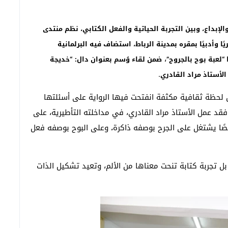
لإبداع، وبين التجربة الحياتية والفعل الكتابي، نظم منتدى
نات، يوم السبت 31 يناير 2026، لقاءً فكريًا وأدبيًا بمقره بمدينة الرباط، استضاف فيه البرلمانية
،
“
لعبة بوح بالجروح
”
ضمن لقاء وُسم بعنوان دال
:
“
خديجة
.
الأستاذ مراد القادري
 لحظة ثقافية مكثفة انفتحت فيها الرواية على أسئلتها
قد عمل الأستاذ مراد القادري، في مداخلته التأطيرية، على
 نصًا يشتغل على الجرح بوصفه ذاكرة
وعلى البوح بوصفه فعل
،
 بل تجربة كتابة تنحت معناها من الألم، وتعيد تشكيل الذات