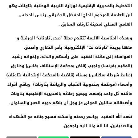
التخطيط بالمديرية الإقليمية لوزارة التربية الوطنية بتاونات،وهو
ابن العلامة المرحوم الحاج المفضل الحضراتي رئيس المجلس
العلمي المحلي لمدينة تاونات السابق
.
وبهذه المناسبة الأليمة تتقدم مجلة “صدى تاونات” الورقية و
معها جريدة “تاونات نت” الإلكترونية؛ بأحر التعازي وأصدق
المواساة إلى عائلة الفقيد على رأسهم والدته، وإخوانه رشيد
(المقيم بفرنسا) ونجيب (قاض بمحكمة الإستئناف بفاس) وطارق
(ضابط شرطة بمكناس) وسناء (قاضية بالمحكمة الإبتدائية بتاونات)
وأسماء (موظفة بمندوبية الشباب والرياضة بتاونات) وباقي أفراد
عائلته كل واحد بإسمه، وجميع زملائه بالمديرية الإقليمية بتاونات
وأصدقائه سائلين المولى عز وجل أن يلهم ذويه الصبر والسلوان
.
تغمد الله الفقيد بواسع رحمته وأسكنه فسيح جناته مع الشهداء
والصديقين، انا لله وانا اليه راجعون
.