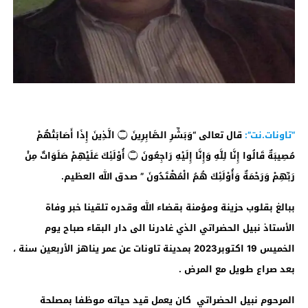
“تاونات.نت”:
قال تعالى “وَبَشِّرِ الصَّابِرِينَ ۝ الَّذِينَ إِذَا أَصَابَتْهُمْ
مُصِيبَةٌ قَالُوا إِنَّا لِلَّهِ وَإِنَّا إِلَيْهِ رَاجِعُونَ ۝ أُوْلَئِكَ عَلَيْهِمْ صَلَوَاتٌ مِنْ
رَبِّهِمْ وَرَحْمَةٌ وَأُوْلَئِكَ هُمُ الْمُهْتَدُونَ ” صدق الله العظيم.
ببالغ بقلوب حزينة ومؤمنة بقضاء الله وقدره تلقينا خبر وفاة
الأستاذ نبيل الحضراتي الذي غادرنا الى دار البقاء صباح يوم
الخميس 19 اكتوبر2023 بمدينة تاونات عن عمر يناهز الأربعين سنة ،
بعد صراع طويل مع المرض
.
المرحوم نبيل الحضراتي كان يعمل قيد حياته موظفا بمصلحة