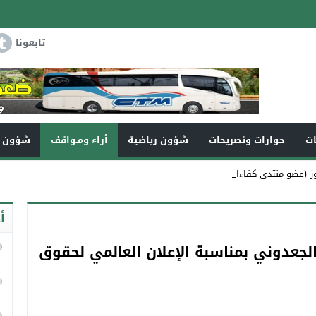
تابعونا
ات
حوارات وتصريحات
شؤون رياضية
أراء ومـواقف
شؤون و
ز (عضو منتدى كفاءات تاونات) ف _
أ
الجعدوني بمناسبة الإعلان العالمي لحقوق