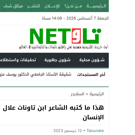
الــرئيسيـــــــة
مــــن نحــن؟
للإعــــــلان
للـنشـــــر
ميثاق شرف
الجمعة 7 أغسطس 2026 - 14:06 مساءً
شــؤون محلية
شؤون جهوية
تحقيقات واستطلاع
شقيقة الأستاذ الجامعي الدكتور يوسف مزو
أخر المستجدات
Stop
الرئيسية
»
السلايدر
Previous
هذا ما كتبه الشاعر ابن تاونات علال 
Next
الإنسان
Taounate
12 ديسمبر 2023