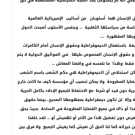
يعني أنه لم يستوعب بعد اللعبة السياسية المستعملة في حق
وق الإنسان هما أسلوبان من أساليب الإمبريالية العالمية
ياسة من سياستها الثعلبية … وبنفس الأسلوب أصبحت الدول
وبها المقهورة ….
ة باستعمال الديموقراطية وحقوق الإنسان أمام الكامرات
و حقوق الإنسان المنصوص عليها في المواثيق الدولية لا يتم
ة فقط وهذا ما نلمسه في واقعنا المعاش …
مكن استخلاص أن الديموقراطية هي حكم الشعب باسم الشعب
قضايا المطروحة ولا يمكن تنصيب أي مؤسسة كيف ما كانت خارج
ة دون قيد أو شرط مع الاحتفاظ للجميع الإدلاء بكامل الحرية
ية وإلا لن تكون ديمقراطية بمفهومها الصحيح…بينما حقوق
 هذا أو ذاك في جميع القضايا المطروحة في الساحة بحيث يحق
لفرص دون تفضيل هذا عن الآخر أو تهميش أو … لقد خلقنا
يراته كما لنا الحق أن نعيش كما يعيش الجميع ولا فرق بين