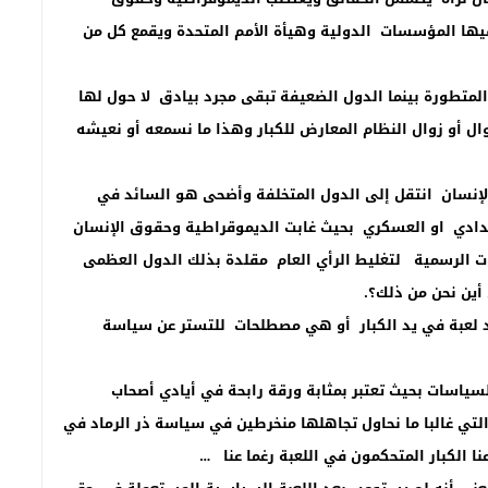
فيها المؤسسات الدولية وهيأة الأمم المتحدة ويقمع كل من
لمتطورة بينما الدول الضعيفة تبقى مجرد بيادق لا حول لها
زوال أو زوال النظام المعارض للكبار وهذا ما نسمعه أو نعيشه
إنسان انتقل إلى الدول المتخلفة وأضحى هو السائد في
تبدادي او العسكري بحيث غابت الديموقراطية وحقوق الإنسان
ات الرسمية لتغليط الرأي العام مقلدة بذلك الدول العظمى
أين نحن من ذلك؟.
عبة في يد الكبار أو هي مصطلحات للتستر عن سياسة
ياسات بحيث تعتبر بمثابة ورقة رابحة في أيادي أصحاب
ي غالبا ما نحاول تجاهلها منخرطين في سياسة ذر الرماد في
ا الكبار المتحكمون في اللعبة رغما عنا …