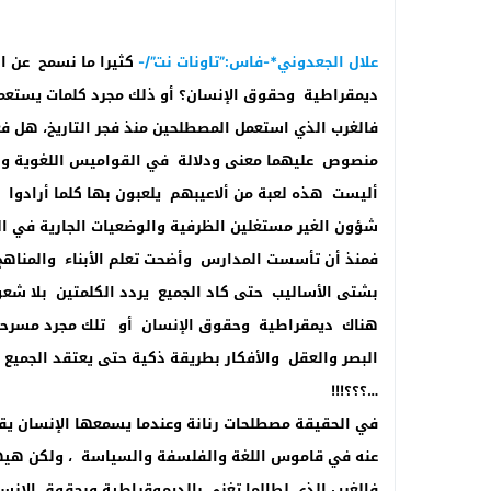
علال الجعدوني*-فاس:”تاونات نت”/-
كثيرا ما نسمح عن ا
ديمقراطية وحقوق الإنسان؟ أو ذلك مجرد كلمات يستعمل
فالغرب الذي استعمل المصطلحين منذ فجر التاريخ، هل ف
منصوص عليهما معنى ودلالة في القواميس اللغوية و
أليست هذه لعبة من ألاعيبهم يلعبون بها كلما أرادو
شؤون الغير مستغلين الظرفية والوضعيات الجارية في ال
فمنذ أن تأسست المدارس وأضحت تعلم الأبناء والمناهج
بشتى الأساليب حتى كاد الجميع يردد الكلمتين بلا شعو
هناك ديمقراطية وحقوق الإنسان أو تلك مجرد مسرحية
البصر والعقل والأفكار بطريقة ذكية حتى يعتقد الجميع
…؟؟؟!!!
في الحقيقة مصطلحات رنانة وعندما يسمعها الإنسان يقف
عنه في قاموس اللغة والفلسفة والسياسة ، ولكن هيه
فالغرب الذي لطالما تغنى بالديموقراطية وبحقوق الإ