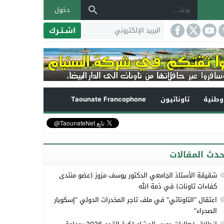
دخول
اشـتـرك
طنية
تاوناتيون
Taounate Francophone
حدث المقالات
شقيقة الأستاذ الجامعي الدكتور يوسف مزوز (عضو منتدى
كفاءات تاونات) في ذمة الله
اعتقال “التاوناتي” في ملف تاجر المخدرات الدولي “إسكوبار
الصحراء”