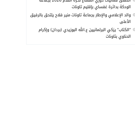
انطلاق فعاليات دوري المشاع لكرة القدم 2026 بجماعة
الودكة بدائرة غفساي بإقليم تاونات
والد الإعلامي والإطار بجماعة تاونات منير فلاح يلتحق بالرفيق
الأعلى
“الكتاب” يزكي البرلمانيين ع.الله البوزيدي (بردان) وإكرام
الحناوي بتاونات