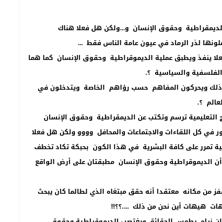
لديمقراطية وحقوق الإنسان و…ولكن هل فعلا هناك
ونها لذر الرماد في عيون عامة الناس فقط …
علا ينفذ ويطبق عملية الديموقراطية وحقوق الإنسان كما هما
الفلسفية والسياسية ؟.
ا ذلك ويحركون المفاهم حسب رؤاهم الخاصة ويتدخلون في
عالم ؟.
 التعليمية ترسم وتكتب عن الديمقراطية وحقوق الإنسان
ر في كل اللقاءات والاجتماعات والمحافل وووو ولكن هل فعلا
 تمرر على كافة البشرية في هذا الكون بحبكة تكاد تخطف
 أن الديموقراطية وحقوق الإنسان مطبقتان على أرض الواقع
ز من مكانه معتقدا أنه حقق مبتغاه الذي لطالما كان يبحث
ات هيهات أين نحن من ذلك ….؟؟!!
نسان نراه يطمس الحقائق ويغتصب الديموقراطية وحقوق