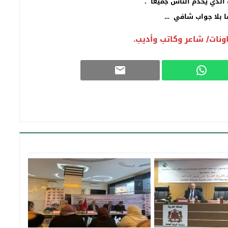
 الذي يخدم الناس جميعا .
ا بلا جواب شافي …
ونات/ شاعر وكاتب وأديب.