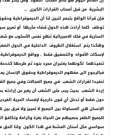
إن العالم اليوم هو عالم أصحاب النفوذ ومن ينكر هذا 
البشرية من قبل أصحاب القرارات الكبرى …
فإن قرأنا الواقع بتبصر لتبين لنا أن الديموقراطية وحق
توظف كلما أرادت هذه الدول قضاء مآربها أو تمرير س
السارية في فلك الامبريالية تنهج نفس الأسلوب مع شع
وهكذا يتم استغلال الظروف الداخلية في الدول الضعيف
لإسكات الأفواه والتصفيق فقط . وواقع الديموقراطية 
تنفيذهما لكونهما يعتبران مجرد بنود تم طرحها كخدع
فبالرجوع الى مفهوم الديموقراطية وحقوق الإنسان ي
تنفيدا لقرارات الشعب في جميع المجالات وفي جميع ال
إردة الشعب بحيث يجب على الشعب أن يعبر عن إرادته بحري
دون ضغط أو تدخل أي قوى خارجية لإفساد الحرية الفرد
الإنسان هي المساواة بين الجميع لا تمييز ولا فرق بين
للجميع الظفر بنصيبهم من الحياة بعزة وكرامة وتكافؤ ا
سواسي مثل أسنان المشط في هذا الكون ولنا الحق من خ