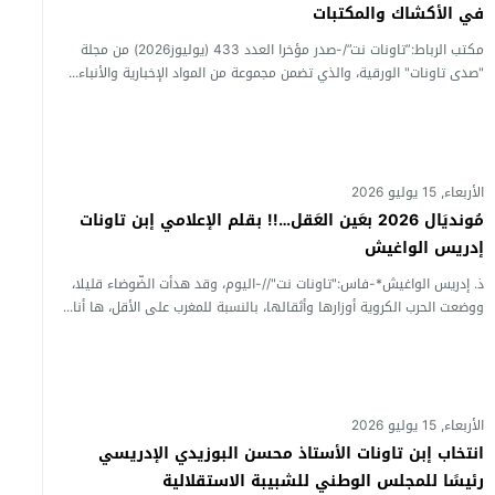
في الأكشاك والمكتبات
مكتب الرباط:”تاونات نت”/-صدر مؤخرا العدد 433 (يوليوز2026) من مجلة
"صدى تاونات" الورقية، والذي تضمن مجموعة من المواد الإخبارية والأنباء...
الأربعاء, 15 يوليو 2026
مُونديَال 2026 بعَين العَقل…!! بقلم الإعلامي إبن تاونات
إدريس الواغيش
ذ. إدريس الواغيش*-فاس:"تاونات نت"//-اليوم، وقد هدأت الضّوضاء قليلا،
ووضعت الحرب الكروية أوزارها وأثقالها، بالنسبة للمغرب على الأقل، ها أنا...
الأربعاء, 15 يوليو 2026
انتخاب إبن تاونات الأستاذ محسن البوزيدي الإدريسي
رئيسًا للمجلس الوطني للشبيبة الاستقلالية