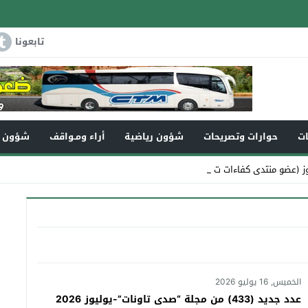
تابعونا
ات
حوارات وتصريحات
شؤون رياضية
أراء ومـواقف
شؤون و
ز (عضو منتدى كفاءات تاونات) في ذ_
الخميس, 16 يوليو 2026
عدد جديد (433) من مجلة “صدى تاونات”-يوليوز 2026