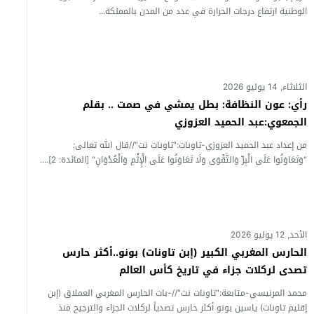
الوطنية ارتفاع درجات الحرارة في عدد من المدن بالمملكة...
الثلاثاء, 14 يوليو 2026
رأي: عون النظافة: بطل يمشي في صمت .. بقلم
الجمعوي:عبد الحميد العزوزي
من إعداد عبد الحميد العزوزي-تاونات:"تاونات نت"//قال الله تعالى:
"وَتَعَاوَنُوا عَلَى الْبِرِّ وَالتَّقْوَى وَلَا تَعَاوَنُوا عَلَى الْإِثْمِ وَالْعُدْوَانِ" [المائدة: 2]....
الأحد, 12 يوليو 2026
الحارس المغربي الكبير (إبن تاونات) بونو..أكثر حارس
تصدى لركلات جزاء في تاريخ كأس العالم
محمد المرنيسي-متابعة:"تاونات نت"//-بات الحارس المغربي العملاق (إبن
إقليم تاونات) ياسين بونو أكثر حارس تصدياً لركلات الجزاء والترجيح منذ