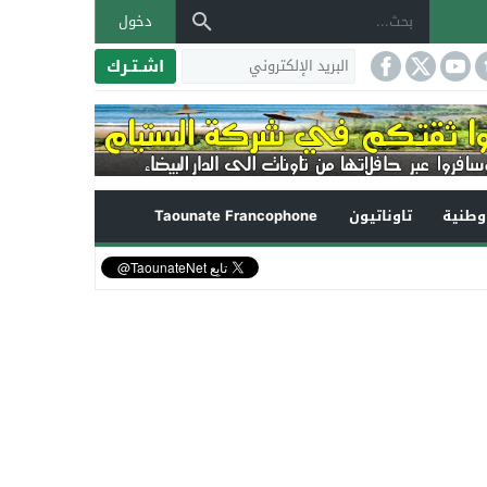
دخول
اشـتـرك
طنية
تاوناتيون
Taounate Francophone