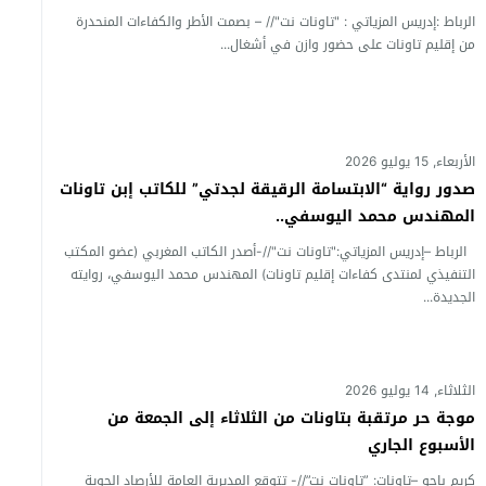
الرباط :إدريس المزياتي : "تاونات نت"// – بصمت الأطر والكفاءات المنحدرة
من إقليم تاونات على حضور وازن في أشغال...
الأربعاء, 15 يوليو 2026
صدور رواية “الابتسامة الرقيقة لجدتي” للكاتب إبن تاونات
المهندس محمد اليوسفي..
الرباط –إدريس المزياتي:"تاونات نت"//-أصدر الكاتب المغربي (عضو المكتب
التنفيذي لمنتدى كفاءات إقليم تاونات) المهندس محمد اليوسفي، روايته
الجديدة...
الثلاثاء, 14 يوليو 2026
موجة حر مرتقبة بتاونات من الثلاثاء إلى الجمعة من
الأسبوع الجاري
كريم باجو –تاونات: ”تاونات نت”//- تتوقع المديرية العامة للأرصاد الجوية