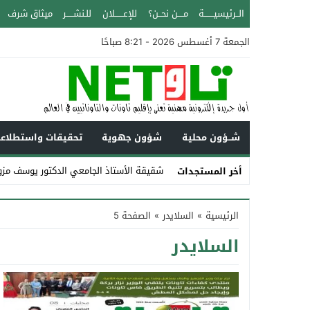
الــرئيسيـــــــة
مــــن نحــن؟
للإعــــــلان
للـنشـــــر
ميثاق شرف
الجمعة 7 أغسطس 2026 - 8:21 صباحًا
شــؤون محلية
شؤون جهوية
تحقيقات واستطلاع
شقيقة الأستاذ الجامعي الدكتور يوسف مزو
أخر المستجدات
Stop
الرئيسية
»
السلايدر
»
الصفحة 5
Previous
السلايدر
Next