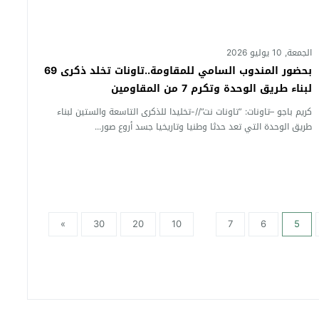
الجمعة, 10 يوليو 2026
بحضور المندوب السامي للمقاومة..تاونات تخلد ذكرى 69
لبناء طريق الوحدة وتكرم 7 من المقاومين
كريم باجو –تاونات: ”تاونات نت”//-تخليدا للذكرى التاسعة والستين لبناء
طريق الوحدة التي تعد حدثا وطنيا وتاريخيا جسد أروع صور...
»
30
20
10
7
6
5