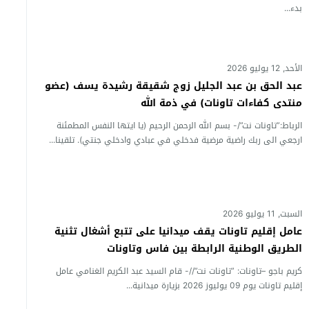
بدء...
الأحد, 12 يوليو 2026
عبد الحق بن عبد الجليل زوج شقيقة رشيدة يسف (عضو
منتدى كفاءات تاونات) في ذمة الله
الرباط:”تاونات نت”/- بسم الله الرحمن الرحيم (يا ايتها النفس المطمئنة
ارجعي الى ربك راضية مرضية فدخلي في عبادي وادخلي جنتي). تلقينا...
السبت, 11 يوليو 2026
عامل إقليم تاونات يقف ميدانيا على تتبع أشغال تثنية
الطريق الوطنية الرابطة بين فاس وتاونات
كريم باجو –تاونات: ”تاونات نت”//- قام السيد عبد الكريم الغنامي عامل
إقليم تاونات يوم 09 يوليوز 2026 بزيارة ميدانية...