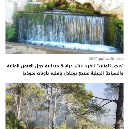
الأحد, 20 سبتمبر 2020
“صدى تاونات” تنفرد بنشر دراسة ميدانية حول العيون المائية
والسياحة الجبلية:منتجع بوعادل بإقليم تاونات نموذجا