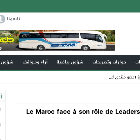
تابعونا
ات
حوارات وتصريحات
شؤون رياضية
أراء ومـواقف
شؤون و
 (عضو منتدى كفاءات تاونات) _
أ
Le Maroc face à son rôle de Leadersh