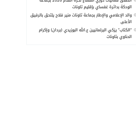
انطلاق فعاليات دوري المشاع لكرة القدم 2026 بجماعة
الودكة بدائرة غفساي بإقليم تاونات
والد الإعلامي والإطار بجماعة تاونات منير فلاح يلتحق بالرفيق
الأعلى
“الكتاب” يزكي البرلمانيين ع.الله البوزيدي (بردان) وإكرام
الحناوي بتاونات