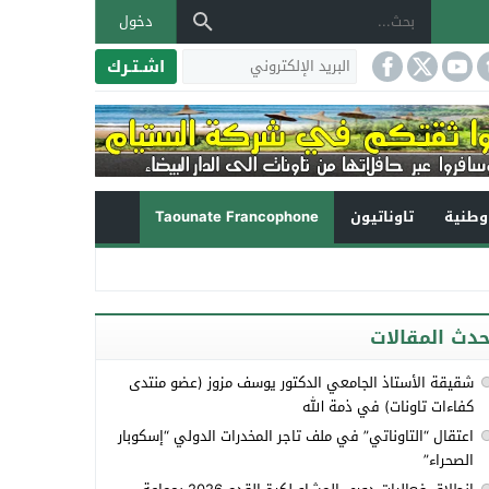
دخول
اشـتـرك
طنية
تاوناتيون
Taounate Francophone
حدث المقالات
شقيقة الأستاذ الجامعي الدكتور يوسف مزوز (عضو منتدى
كفاءات تاونات) في ذمة الله
اعتقال “التاوناتي” في ملف تاجر المخدرات الدولي “إسكوبار
الصحراء”