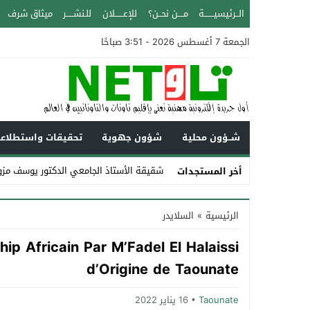
الــرئيسيـــــــة
مــــن نحــن؟
للإعــــــلان
للـنشـــــر
ميثاق شرف
الجمعة 7 أغسطس 2026 - 3:51 صباحًا
شــؤون محلية
شؤون جهوية
تحقيقات واستطلاع
شقيقة الأستاذ الجامعي الدكتور يوسف مزوز
أخر المستجدات
Stop
الرئيسية
»
السلايدر
Previous
ip Africain Par M’Fadel El Halaissi
Next
d’Origine de Taounate
Taounate
16 يناير 2022