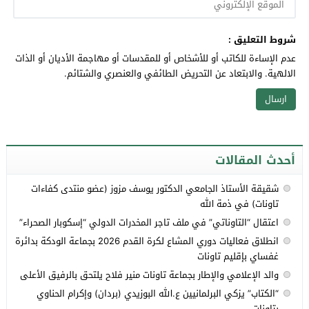
شروط التعليق :
عدم الإساءة للكاتب أو للأشخاص أو للمقدسات أو مهاجمة الأديان أو الذات
الالهية. والابتعاد عن التحريض الطائفي والعنصري والشتائم.
أحدث المقالات
شقيقة الأستاذ الجامعي الدكتور يوسف مزوز (عضو منتدى كفاءات
تاونات) في ذمة الله
اعتقال “التاوناتي” في ملف تاجر المخدرات الدولي “إسكوبار الصحراء”
انطلاق فعاليات دوري المشاع لكرة القدم 2026 بجماعة الودكة بدائرة
غفساي بإقليم تاونات
والد الإعلامي والإطار بجماعة تاونات منير فلاح يلتحق بالرفيق الأعلى
“الكتاب” يزكي البرلمانيين ع.الله البوزيدي (بردان) وإكرام الحناوي
بتاونات