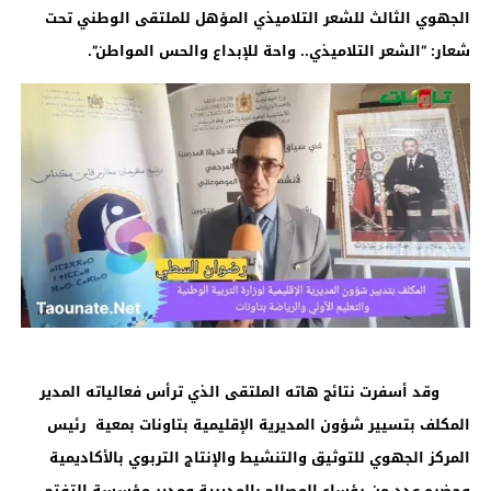
الجهوي الثالث للشعر التلاميذي المؤهل للملتقى الوطني تحت
شعار: “الشعر التلاميذي.. واحة للإبداع والحس المواطن”.
وقد أسفرت نتائج هاته الملتقى الذي ترأس فعالياته المدير
المكلف بتسيير شؤون المديرية الإقليمية بتاونات بمعية رئيس
المركز الجهوي للتوثيق والتنشيط والإنتاج التربوي بالأكاديمية
وحضره عدد من رؤساء المصالح بالمديرية ومدير مؤسسة التفتح