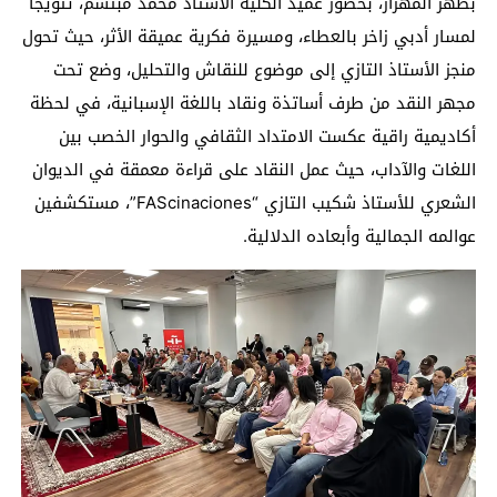
بظهر المهراز، بحضور عميد الكلية الأستاذ محمد مبتسم، تتويجا
لمسار أدبي زاخر بالعطاء، ومسيرة فكرية عميقة الأثر، حيث تحول
منجز الأستاذ التازي إلى موضوع للنقاش والتحليل، وضع تحت
مجهر النقد من طرف أساتذة ونقاد باللغة الإسبانية، في لحظة
أكاديمية راقية عكست الامتداد الثقافي والحوار الخصب بين
اللغات والآداب، حيث عمل النقاد على قراءة معمقة في الديوان
الشعري للأستاذ شكيب التازي “FAScinaciones”، مستكشفين
عوالمه الجمالية وأبعاده الدلالية.