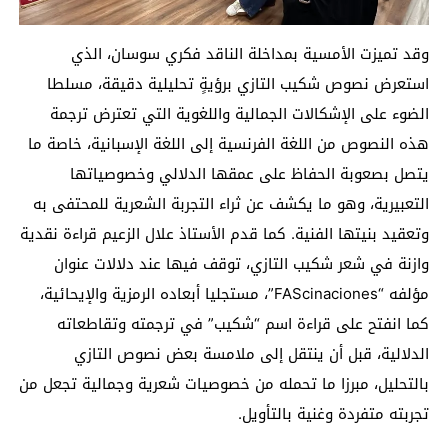
وقد تميزت الأمسية بمداخلة الناقد فكري سوسان، الذي
استعرض نصوص شكيب التازي برؤيةٍ تحليلية دقيقة، مسلطا
الضوء على الإشكالات الجمالية واللغوية التي تعترض ترجمة
هذه النصوص من اللغة الفرنسية إلى اللغة الإسبانية، خاصة ما
يتصل بصعوبة الحفاظ على عمقها الدلالي وخصوصياتها
التعبيرية، وهو ما يكشف عن ثراء التجربة الشعرية للمحتفى به
وتعقيد بنيتها الفنية. كما قدم الأستاذ علال الزعيم قراءة نقدية
وازنة في شعر شكيب التازي، توقف فيها عند دلالات عنوان
مؤلفه “FAScinaciones”، مستجليا أبعاده الرمزية والإيحائية،
كما انفتح على قراءة اسم “شكيب” في ترجمته وتقاطعاته
الدلالية، قبل أن ينتقل إلى ملامسة بعض نصوص التازي
بالتحليل، مبرزا ما تحمله من خصوصيات شعرية وجمالية تجعل من
تجربته متفردة وغنية بالتأويل.