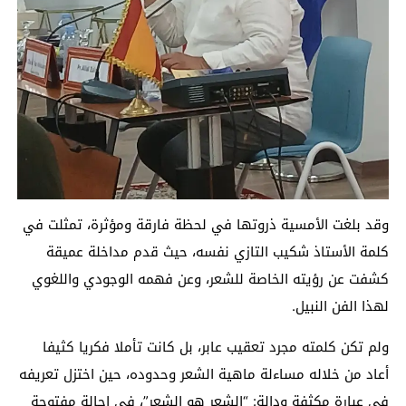
وقد بلغت الأمسية ذروتها في لحظة فارقة ومؤثرة، تمثلت في
كلمة الأستاذ شكيب التازي نفسه، حيث قدم مداخلة عميقة
كشفت عن رؤيته الخاصة للشعر، وعن فهمه الوجودي واللغوي
لهذا الفن النبيل.
ولم تكن كلمته مجرد تعقيب عابر، بل كانت تأملا فكريا كثيفا
أعاد من خلاله مساءلة ماهية الشعر وحدوده، حين اختزل تعريفه
في عبارة مكثفة ودالة: “الشعر هو الشعر”، في إحالة مفتوحة