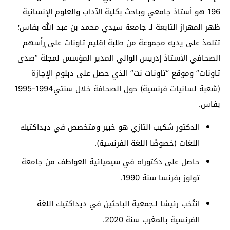
196 هو أستاذ جامعي وباحث بكلية الآداب والعلوم الإنسانية
ظهر المهراز التابعة لـ جامعة سيدي محمد بن عبد الله بفاس؛
تتلمذ على يديه مجموعة من طلبة إقليم تاونات على ٍرأسهم
الصحافي الأستاذ إدريس الوالي المدير المؤسس لمجلة “صدى
تاونات” وموقع “تاونات نت” الذي حصل على دبلوم الإجازة
(شعبة لسانيات فرنسية) حول الصحافة خلال سنتي1994-1995
بفاس.
الدكتور شكيب التازي هو خبير ومتخصص في ديداكتيك
اللغات (خصوصًا اللغة الفرنسية).
حاصل على دكتوراه في سيميائية العواطف من جامعة
تولوز بفرنسا سنة 1990.
انتُخب رئيسًا لـجمعية الباحثين في ديداكتيك اللغة
الفرنسية بالمغرب سنة 2020.