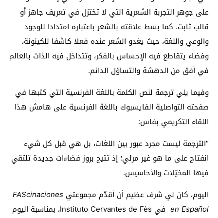
على جوهر التجربة الشعرية التي لا تختزل في تعريف جاهز أو
قالب ثابت. كما بسط علاقته بالشعر باعتباره امتدادا للوجود
والوعي واللغة، حيث يغدو الشعر عنده فعلا كاشفا للكينونة،
وفضاء يتقاطع فيه الإحساس بالفكر، وتتداخل فيه الذات بالعالم
في أفق من الدهشة والتساؤل الدائم.
وفيما يلي ترجمة لنص الكلمة باللغة الفرنسية التي كتبها في
صفحته التواصلية الفايسبوك باللغة الفرنسية على هامش هذا
اللقاء التكريمي بفاس:
“الترجمة ليست مجرد عبور بين اللغات، بل هي قبل كل شيء
انفتاح على ما هو غير مرئي؛ إذ تتيح بروز فضاءات جديدة تلتقي
فيها المخيّلات والأحاسيس.
اليوم، كان لي شرف عظيم أن أقدّم مجموعتي
FAScinaciones
en Español
في Instituto Cervantes de Fès، بمناسبة اليوم