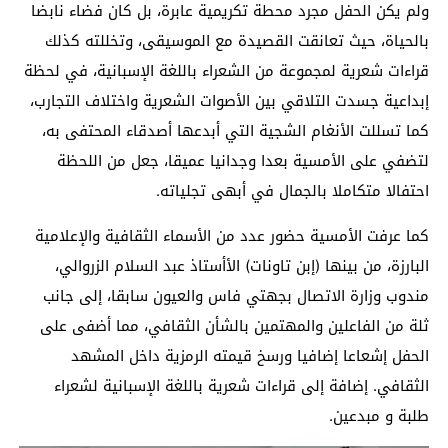
ولم يكن الحفل مجرد محطة تكريمية عابرة، بل كان فضاء نابضا
بالحياة، حيث تعانقت القصيدة مع الموسيقى، وتخللته كذلك
قراءات شعرية لمجموعة من الشعراء باللغة الإسبانية، في لحظة
إبداعية جسدت التلاقي بين الأصوات الشعرية واختلاف التجارب،
كما تسللت الأنغام الشجية التي أبدعها أصدقاء المحتفى به،
لتضفي على الأمسية بعدا وجدانيا عميقا، جعل من اللحظة
احتفالا متكاملا بالجمال في أبهى تجلياته.
كما عرفت الأمسية حضور عدد من الأسماء الثقافية والإعلامية
البارزة، من بينها (إبن تاونات) الأأستاذ عبد السلام الزروالي،
مندوب وزارة الاتصال بجهتي فاس والعيون سابقا، إلى جانب
ثلة من الفاعلين والمهتمين بالشأن الثقافي، مما أضفى على
الحفل إشعاعا إضافيا ورسخ قيمته الرمزية داخل المشهد
الثقافي. إضافة إلى قراءات شعرية باللغة الإسبانية لشعراء
طلبة و مبدعين.