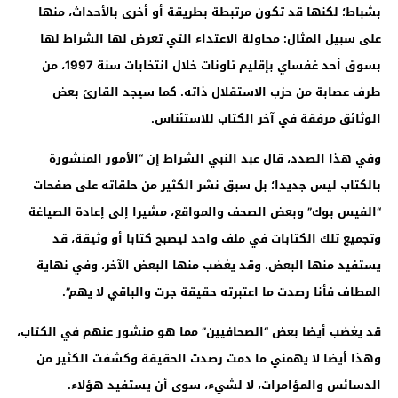
بشباط؛ لكنها قد تكون مرتبطة بطريقة أو أخرى بالأحداث، منها
على سبيل المثال: محاولة الاعتداء التي تعرض لها الشراط لها
بسوق أحد غفساي بإقليم تاونات خلال انتخابات سنة 1997، من
طرف عصابة من حزب الاستقلال ذاته. كما سيجد القارئ بعض
الوثائق مرفقة في آخر الكتاب للاستئناس
.
وفي هذا الصدد، قال عبد النبي الشراط إن “الأمور المنشورة
بالكتاب ليس جديدا؛ بل سبق نشر الكثير من حلقاته على صفحات
“الفيس بوك” وبعض الصحف والمواقع، مشيرا إلى إعادة الصياغة
وتجميع تلك الكتابات في ملف واحد ليصبح كتابا أو وثيقة، قد
يستفيد منها البعض، وقد يغضب منها البعض الآخر، وفي نهاية
المطاف فأنا رصدت ما اعتبرته حقيقة جرت والباقي لا يهم
”.
قد يغضب أيضا بعض “الصحافيين” مما هو منشور عنهم في الكتاب،
وهذا أيضا لا يهمني ما دمت رصدت الحقيقة وكشفت الكثير من
الدسائس والمؤامرات، لا لشيء، سوى أن يستفيد هؤلاء
.