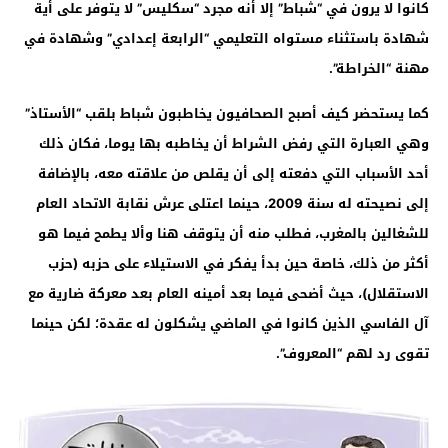
كانوا لا يرون في “شباط” إلا أنه مجرد “سكليس” لا يتوفر على أية
شهادة باستثناء مستواه التعليمي “الرابعة إعدادي” وشهادة في
مهنة “الخراطة
”.
كما يستحضر كيف أصبح الصحافيون يخاطبون شباط بلقب “الأستاذ”
وهي العبارة التي رفض الشراط أن يخاطبه بها يوما، فكان ذلك
أحد الأسباب التي دفعته إلى أن يقلص من علاقته معه، بالإضافة
إلى نصيحته له سنة 2009، حينما اعتلى عرش نقابة الاتحاد العام
للشغالين بالمغرب، فطلب منه أن يتوقف هنا وألا يطمح فيما هو
أكثر من ذلك، خاصة حين بدأ يفكر في الاستيلاء على حزبه (حزب
الاستقلال)، حيث أضحى فيما بعد أمينه العام بعد معركة ضارية مع
آل الفاسي الذين كانوا في الماضي يشكلون له عقدة؛ لكن حينما
تقوى رد لهم “المعروف
”.