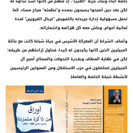
خاصة أبناء وبنات حزبه “العتيد”، إذ منهم من كانوا أشد عداوة له
لكن بعد حين أصبحوا يسبحون بحمده و”عظمته” صباح مساء. كما
تحمل مسؤولية إدارة جريدته بالتفويض “غربال القرويين” لمدة
ثمانية أعوام، وعاش معه كل هزائمه وانتصاراته
.
وأضاف الشراط أن المعركة الأشرس في حياة شباط كانت مع عائلة
الجبيليين الذين كانوا يكيدون له كيدا، فحاول إزاحتهم من طريقه؛
لكن في نهاية المطاف وبقدرة التحولات والمصالح أصبح آل
الجبيليين (مناضلون في حزب الاستقلال ومن الممولين الرئيسيين
لأنشطة شباط الخاصة والعامة)
.