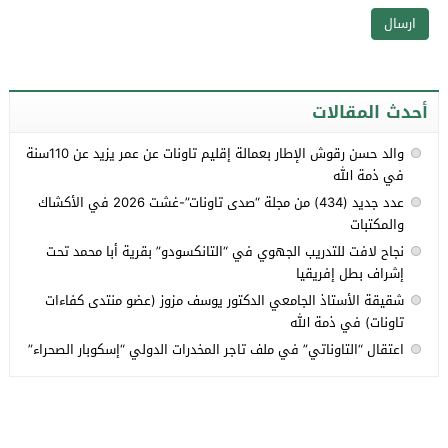
أحدث المقالات
والد حسن رقوش الإطار بعمالة إقليم تاونات عن عمر يزيد عن 110سنة
في ذمة الله
عدد جديد (434) من مجلة “صدى تاونات”-غشت 2026 في الأكشاك
والمكتبات
نجاح لافت للتدريب الجهوي في “التانكسودو” بقرية أبا محمد تحت
إشراف بطل إفريقيا
شقيقة الأستاذ الجامعي الدكتور يوسف مزوز (عضو منتدى كفاءات
تاونات) في ذمة الله
اعتقال “التاوناتي” في ملف تاجر المخدرات الدولي “إسكوبار الصحراء”