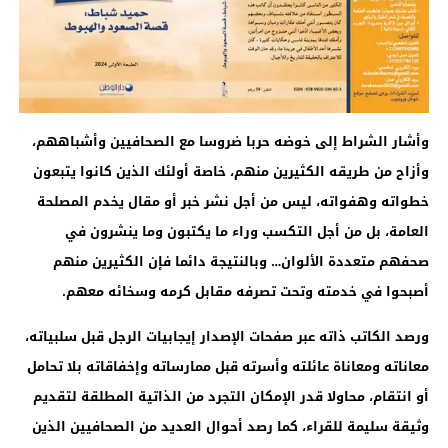
وأشار الشراط إلى خوضه حربا ضروسا مع الصحافيين وأشباههم،
وأزاح من طريقه الكثيرين منهم، خاصة أولئك الذين كانوا يتبعون
خطواته وهفواته، ليس من أجل نشر خبر أو مقال يخدم المصلحة
العامة، بل من أجل التكسب وراء ما يكتبون وما ينشرون في
صحفهم متعددة الألوان… وبالنتيجة دائما فإن الكثيرين منهم
أصبحوا في خدمته وتحت تصرفه مقابل كرمه وسخائه معهم
.
ورصد الكاتب ذاته عبر صفحات الإصدار إيجابيات الرجل قبل سلبياته،
معاناته ومعاناة عائلته وأسرته قبل ممارساته وإخفاقاته بلا تحامل
أو انتقام، محاولا قدر الإمكان التجرد من الذاتية المطلقة لتقديم
وثيقة سليمة للقراء، كما رصد أحوال العديد من الصحافيين الذين