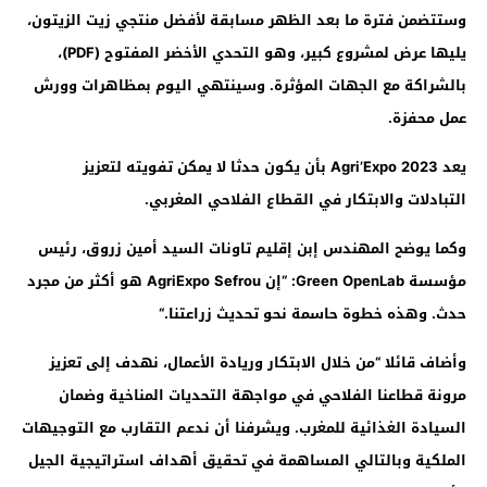
وستتضمن فترة ما بعد الظهر مسابقة لأفضل منتجي زيت الزيتون،
يليها عرض لمشروع كبير، وهو التحدي الأخضر المفتوح (
PDF
)،
بالشراكة مع الجهات المؤثرة. وسينتهي اليوم بمظاهرات وورش
عمل محفزة.
يعد
Agri’Expo 2023
بأن يكون حدثا لا يمكن تفويته لتعزيز
التبادلات والابتكار في القطاع الفلاحي المغربي.
وكما يوضح المهندس إبن إقليم تاونات السيد أمين زروق، رئيس
مؤسسة
Green OpenLab
: “إن
AgriExpo Sefrou
هو أكثر من مجرد
حدث. وهذه خطوة حاسمة نحو تحديث زراعتنا.
“
وأضاف قائلا “من خلال الابتكار وريادة الأعمال، نهدف إلى تعزيز
مرونة قطاعنا الفلاحي في مواجهة التحديات المناخية وضمان
السيادة الغذائية للمغرب. ويشرفنا أن ندعم التقارب مع التوجيهات
الملكية وبالتالي المساهمة في تحقيق أهداف استراتيجية الجيل