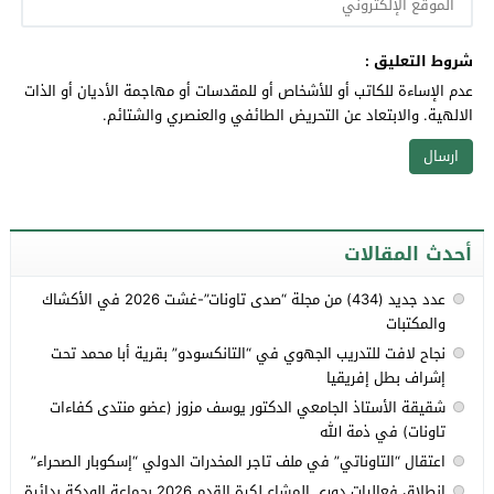
شروط التعليق :
عدم الإساءة للكاتب أو للأشخاص أو للمقدسات أو مهاجمة الأديان أو الذات
الالهية. والابتعاد عن التحريض الطائفي والعنصري والشتائم.
أحدث المقالات
عدد جديد (434) من مجلة “صدى تاونات”-غشت 2026 في الأكشاك
والمكتبات
نجاح لافت للتدريب الجهوي في “التانكسودو” بقرية أبا محمد تحت
إشراف بطل إفريقيا
شقيقة الأستاذ الجامعي الدكتور يوسف مزوز (عضو منتدى كفاءات
تاونات) في ذمة الله
اعتقال “التاوناتي” في ملف تاجر المخدرات الدولي “إسكوبار الصحراء”
انطلاق فعاليات دوري المشاع لكرة القدم 2026 بجماعة الودكة بدائرة