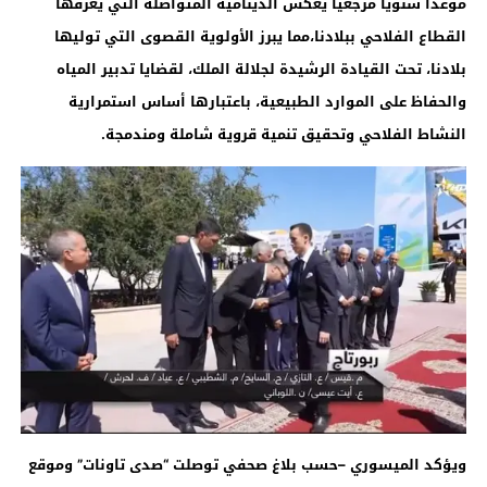
موعدا سنويا مرجعيا يعكس الدينامية المتواصلة التي يعرفها
القطاع الفلاحي ببلادنا،مما يبرز الأولوية القصوى التي توليها
بلادنا، تحت القيادة الرشيدة لجلالة الملك، لقضايا تدبير المياه
والحفاظ على الموارد الطبيعية، باعتبارها أساس استمرارية
النشاط الفلاحي وتحقيق تنمية قروية شاملة ومندمجة
.
ويؤكد الميسوري –حسب بلاغ صحفي توصلت “صدى تاونات” وموقع