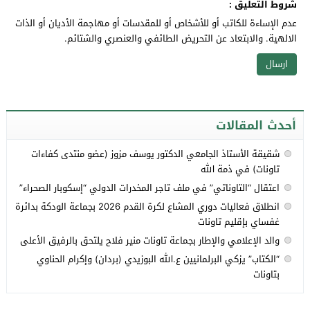
شروط التعليق :
عدم الإساءة للكاتب أو للأشخاص أو للمقدسات أو مهاجمة الأديان أو الذات
الالهية. والابتعاد عن التحريض الطائفي والعنصري والشتائم.
أحدث المقالات
شقيقة الأستاذ الجامعي الدكتور يوسف مزوز (عضو منتدى كفاءات
تاونات) في ذمة الله
اعتقال “التاوناتي” في ملف تاجر المخدرات الدولي “إسكوبار الصحراء”
انطلاق فعاليات دوري المشاع لكرة القدم 2026 بجماعة الودكة بدائرة
غفساي بإقليم تاونات
والد الإعلامي والإطار بجماعة تاونات منير فلاح يلتحق بالرفيق الأعلى
“الكتاب” يزكي البرلمانيين ع.الله البوزيدي (بردان) وإكرام الحناوي
بتاونات