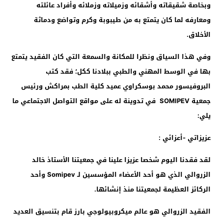
وبخاصة شقيقاته وأشقائه وزميلاته وزملائه وأفراد عائلته
ومعارفه لما كان يتمتع به من طيبوبة وكرم وتواضع ودماثة
الأخلاق
.
وفي هذا السياق ونظرا للمكانة والسمعة التي كان الفقيد يتمتع
بها في الوسط المهني والطبي ببلادنا ككل؛ فقد كتب
البروفيسور محمد بوسكراوي عميد كلية الطب بمراكش ورئيس
جمعية
SOMIPEV
في تدوينة له على مواقع التواصل الاجتماعي ما
يلي:
عزيزاتي -أعزائي :
لقد فقدنا اليوم شخصا عزيزا علينا في جمعيتنا الأستاذ خالد
الزروالي الذي هو أحد الأعضاء المؤسسين لـ
Somipev
وأحد
الركائز العظيمة لجمعيتنا منذ إنشائها.
الفقيد الزروالي هو عالم ميكروبيولوجي بارز قام بتنسيق العديد