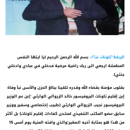
الرباط:”تاونات نت”/-
بسم الله الرحمن الرحيم (يا ايتها النفس
المطمئنة ارجعي الى ربك راضية مرضية فدخلي في عبادي وادخلي
جنتي).
بقلوب مؤمنة بقضاء الله وقدره تلقينا ببالغ الحزن والأسى نبأ وفاة
إبن إقليم تاونات البروفيسور خالد الزروالي الوارثي ؛إبن عم الوزير
البروفيسور نجيب الزروالي الوارثي (طبيب إختصاصي وسفير ووزير
سابق-عضو المكتب التنفيذي لمنتدى كفاءات إقليم تاونات) بل أكثر
من هذا هو بمثابة أخيه الصغير؛والذي وافته المنية يوم أمس 15