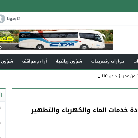
تابعونا
ات
حوارات وتصريحات
شؤون رياضية
أراء ومـواقف
شؤون و
ن 110سنة في ذمة الله _
أ
جودة خدمات الماء والكهرباء والتطهير