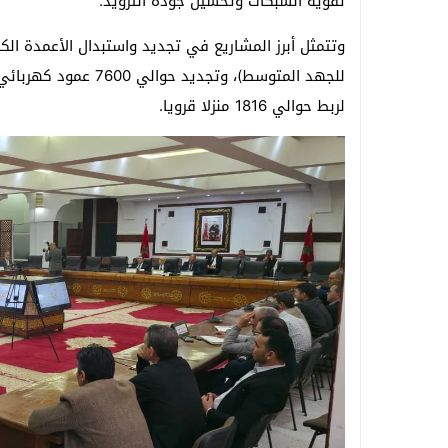
تقوية الشبكات وتحسين جودة التزويد.
لربط حوالي 1816 منزلا قرويا.