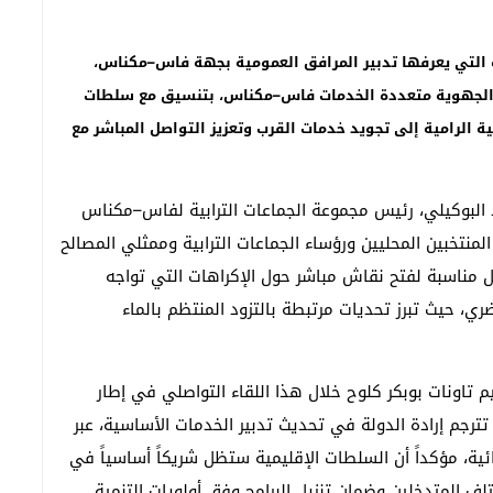
ة التي يعرفها تدبير المرافق العمومية بجهة فاس–مكناس،
ركة الجهوية متعددة الخدمات فاس–مكناس، بتنسيق مع سلطات
ة الرامية إلى تجويد خدمات القرب وتعزيز التواصل المباشر مع
د البوكيلي، رئيس مجموعة الجماعات الترابية لفاس–مكناس
المنتخبين المحليين ورؤساء الجماعات الترابية وممثلي المصالح
ل مناسبة لفتح نقاش مباشر حول الإكراهات التي تواجه
، حيث تبرز تحديات مرتبطة بالتزود المنتظم بالماء
 تاونات بوبكر كلوح خلال هذا اللقاء التواصلي في إطار
تترجم إرادة الدولة في تحديث تدبير الخدمات الأساسية، عبر
ئية، مؤكداً أن السلطات الإقليمية ستظل شريكاً أساسياً في
ف المتدخلين وضمان تنزيل البرامج وفق أولويات التنمية