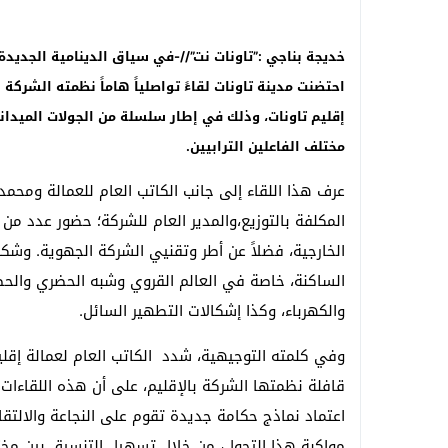
خديجة بناجي :”تاونات نت”//-في سياق الدينامية الجديد
احتضنت مدينة تاونات لقاءً تواصلياً هاماً نظمته الش
إقليم تاونات، وذلك في إطار سلسلة من الجولات الميداني
مختلف الفاعلين الترابيين
.
عرف هذا اللقاء إلى جانب الكاتب العام للعمالة ومحم
المكلفة بالتوزيع،والمدير العام للشركة؛ حضور عدد من 
الخارجية، فضلاً عن أطر وتقنيي الشركة الجهوية. وشك
الساكنة، خاصة في العالم القروي وشبه الحضري والحضري
والكهرباء، وكذا إشكالات التطهير السائل.
وفي كلمته التوجيهية، شدد الكاتب العام لعمالة إقليم
قافلة نظمتها الشركة بالإقليم، على أن هذه اللقاءات 
اعتماد نماذج حكامة جديدة تقوم على النجاعة والالتقا
مواكبة هذا التحول، من خلال تسهيل التنسيق بين مختل