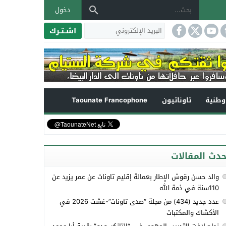
دخول
اشـتـرك
طنية
تاوناتيون
Taounate Francophone
حدث المقالات
والد حسن رقوش الإطار بعمالة إقليم تاونات عن عمر يزيد عن
110سنة في ذمة الله
عدد جديد (434) من مجلة “صدى تاونات”-غشت 2026 في
الأكشاك والمكتبات