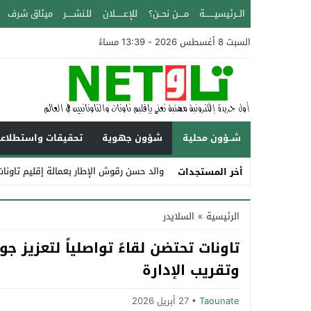
الــرئيسيـــــــة
مــــن نحــن؟
للإعــــــلان
للـنشـــــر
ميثاق شرف
السبت 8 أغسطس 2026 - 13:39 مساءً
شــؤون محلية
شؤون جهوية
تحقيقات واستطلاع
والد حسن رقوش الإطار بعمالة إقليم تاونات عن عمر يزيد ع
أخر المستجدات
Stop
الرئيسية
»
السلايدر
Previous
تاونات تحتضن لقاءً تواصلياً لتعزيز 
Next
وتقريب الإدارة
Taounate
27 أبريل 2026