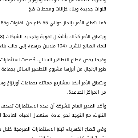
قنوات جديدة وبناء خزانات ومحطات ضخ.
كما يتعلق الأمر بإنجاز حوالي 55 كلم من القنوات و265 ربطا فرديا و56 نافورة عمومية لفائدة عشرات الدواوير.
للماء الصالح للشرب (104 ملايين درهم)، إلى جانب بناء وتجهيز خزانات وتأهيل المنشآت.
طور الإنجاز، من أبرزها مشروع التطهير السائل بجماع
ويتعلق الأمر أيضا بمشاريع مماثلة بجماعات أورتزاغ 
من المراكز الصاعدة.
وأكد المدير العام للشركة أن هذه الاستثمارات تهدف
التلوث، مع التوجه نحو إعادة استعمال المياه العادمة