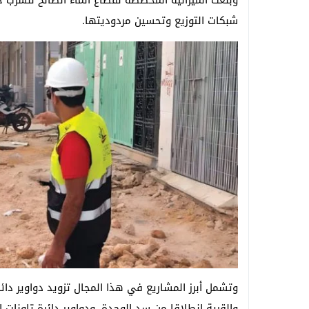
شبكات التوزيع وتحسين مردوديتها.
وتشمل أبرز المشاريع في هذا المجال تزويد دواوير دائ
والقرية انطلاقا من سد الوحدة، ودواوير دائرة تاونات