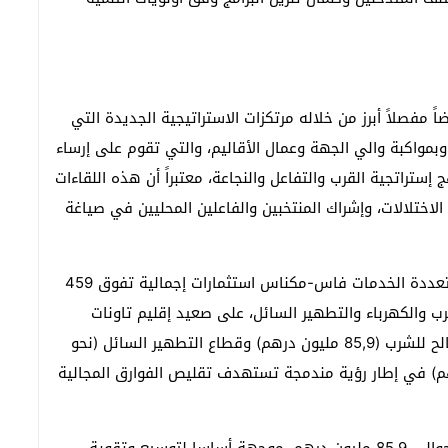
مفصلاً أبرز من خلاله مرتكزات الاستراتيجية الجديدة التي
واكبة والي الجهة وعمال الأقاليم، والتي تقوم على إرساء
ستراتجية القرب والتفاعل والنجاعة، معتبراً أن هذه اللقاءات
اختلالات، وإشراك المنتخبين والفاعلين المحليين في صياغة
وحسب نفس المسؤول فقد رصدت الشركة الجهوية متعددة الخدمات فاس-مكناس استثمارات إجمالية تفوق 459
ب والكهرباء والتطهير السائل، على صعيد إقليم تاونات
مشيرا أن هذه الاستثمارات تتوزع على قطاع الماء الصالح للشرب (85,9 مليون درهم) وقطاع التطهير السائل (نحو
وقطاع الكهرباء (63ر73 مليون درهم) في إطار رؤية مندمجة تستهدف تقليص الفوارق المجالية