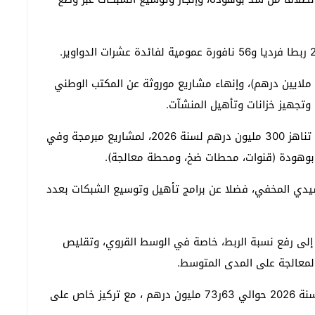
ويتعلق الأمر كذلك بأشغال تقوية وتجديد الشبكات (8 ملايين درهم)، وإنهاء مشاريع موروثة عن المكتب الوطني
وفيما يخص قطاع التطهير السائل، خُصصت استثمارات تناهز 300 مليون درهم لسنة 2026، لمشاريع مبرمجة وفي
ة بوهودة (قنوات، محطات ضخ، ومحطة معالجة).
وسيدي المخفي، فضلا عن برامج تأهيل وتوسيع الشبكات بعدد
 إلى رفع نسبة الربط، خاصة في الوسط القروي، وتقليص
 المعالجة على المدى المتوسط.
وفي قطاع الكهرباء، تبلغ الاستثمارات المبرمجة خلال سنة 2026 حوالي 63ر73 مليون درهم ، مع تركيز خاص على