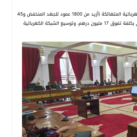
وتتمثل أبرز المشاريع في تجديد واستبدال الأعمدة الكهربائية المتهالكة (أزيد من 1800 عمود للجهد المنخفض و45
للجهد المتوسط)، وتجديد حوالي 7600 عمود كهربائي بكلفة تفوق 17 مليون درهم، وتوسيع الشبكة الكهربائية