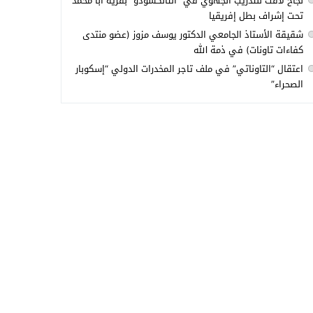
نجاح لافت للتدريب الجهوي في “التانكسودو” بقرية أبا محمد
تحت إشراف بطل إفريقيا
شقيقة الأستاذ الجامعي الدكتور يوسف مزوز (عضو منتدى
كفاءات تاونات) في ذمة الله
اعتقال “التاوناتي” في ملف تاجر المخدرات الدولي “إسكوبار
الصحراء”