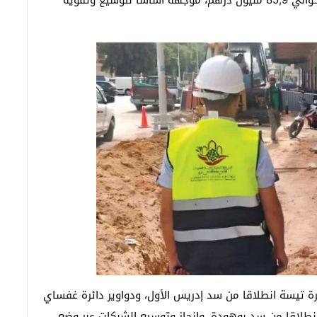
وبلغت الميزانية المخصصة لقطاع الماء الصالح للشرب حوالي 85,9 مليون درهم، موجهة أساسا لتوسيع وتقوية
رة تيسة انطلاقا من سد إدريس الأول، ودواوير دائرة غفساي
 انطلاقا من سد بوهودة، وإنجاز وتوسيع الشبكات عبر وضع