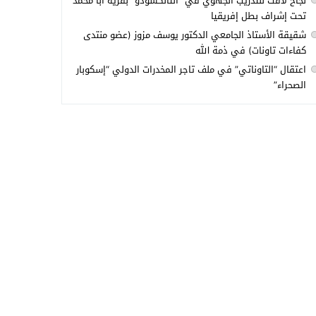
نجاح لافت للتدريب الجهوي في “التانكسودو” بقرية أبا محمد
تحت إشراف بطل إفريقيا
شقيقة الأستاذ الجامعي الدكتور يوسف مزوز (عضو منتدى
كفاءات تاونات) في ذمة الله
اعتقال “التاوناتي” في ملف تاجر المخدرات الدولي “إسكوبار
الصحراء”