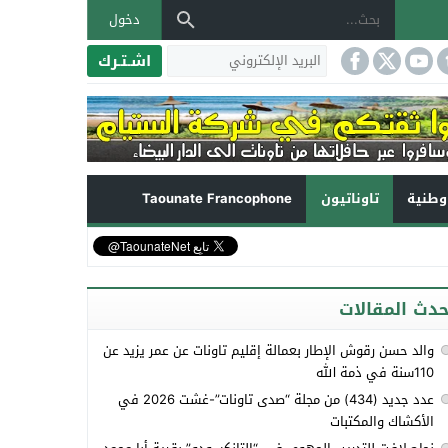
دخول
اشـتـرك
طنية
تاوناتيون
Taounate Francophone
حدث المقالات
والد حسن رقوش الإطار بعمالة إقليم تاونات عن عمر يزيد عن
110سنة في ذمة الله
عدد جديد (434) من مجلة “صدى تاونات”-غشت 2026 في
الأكشاك والمكتبات