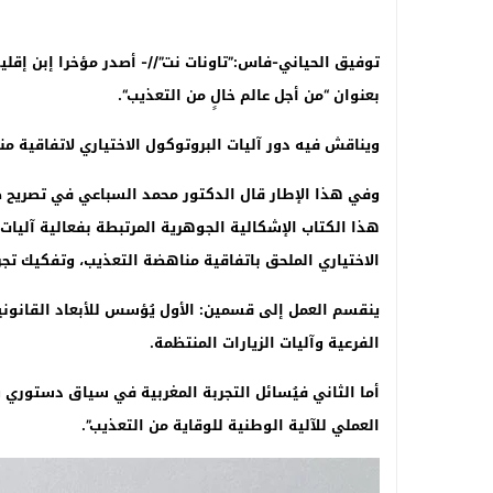
توفيق الحياني-فاس:”تاونات نت”//- أصدر مؤخرا إبن إقليم
بعنوان “من أجل عالم خالٍ من التعذيب
“
.
ويناقش فيه دور آليات البروتوكول الاختياري لاتفاقية م
وفي هذا الإطار قال الدكتور محمد السباعي في تصريح صح
هذا الكتاب الإشكالية الجوهرية المرتبطة بفعالية آليات 
الاختياري الملحق باتفاقية مناهضة التعذيب، وتفكيك تجر
ينقسم العمل إلى قسمين: الأول يُؤسس للأبعاد القانوني
الفرعية وآليات الزيارات المنتظمة
.
أما الثاني فيُسائل التجربة المغربية في سياق دستوري
العملي للآلية الوطنية للوقاية من التعذيب”
.