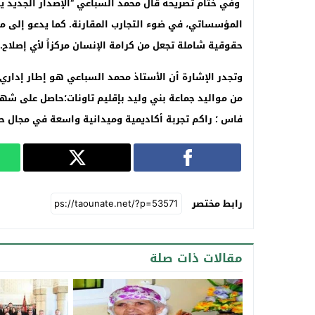
وفي ختام تصريحه قال محمد السباعي “الإصدار الجديد يقت
المؤسساتي، في ضوء التجارب المقارنة. كما يدعو إلى م
حقوقية شاملة تجعل من كرامة الإنسان مركزاً لأي إصلا
ح.”
وتجدر الإشارة أن الأستاذ محمد السباعي هو إطار إدا
من مواليد جماعة بني وليد بإقليم تاونات؛حاصل على شها
فاس ؛ راكم تجربة أكاديمية وميدانية واسعة في مجال حق
رابط مختصر
مقالات ذات صلة