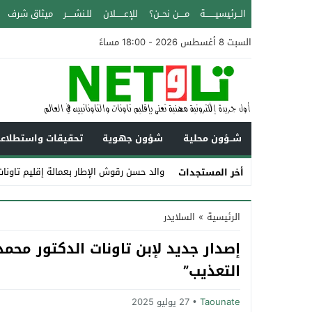
الــرئيسيـــــــة
مــــن نحــن؟
للإعــــــلان
للـنشـــــر
ميثاق شرف
السبت 8 أغسطس 2026 - 18:00 مساءً
شــؤون محلية
شؤون جهوية
تحقيقات واستطلاع
والد حسن رقوش الإطار بعمالة إقليم تاونات عن عمر 
أخر المستجدات
Stop
الرئيسية
»
السلايدر
Previous
إصدار جديد لإبن تاونات الدكتور محم
Next
التعذيب”
Taounate
27 يوليو 2025