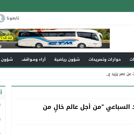
تابعونا
ات
حوارات وتصريحات
شؤون رياضية
أراء ومـواقف
شؤون و
يزيد عن 110سنة في _
أ
د السباعي “من أجل عالم خالٍ من