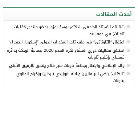
أحدث المقالات
شقيقة الأستاذ الجامعي الدكتور يوسف مزوز (عضو منتدى كفاءات
تاونات) في ذمة الله
اعتقال “التاوناتي” في ملف تاجر المخدرات الدولي “إسكوبار الصحراء”
انطلاق فعاليات دوري المشاع لكرة القدم 2026 بجماعة الودكة بدائرة
غفساي بإقليم تاونات
والد الإعلامي والإطار بجماعة تاونات منير فلاح يلتحق بالرفيق الأعلى
“الكتاب” يزكي البرلمانيين ع.الله البوزيدي (بردان) وإكرام الحناوي
بتاونات
جميع الحقوق محفوظة لموقع تاونات.نت