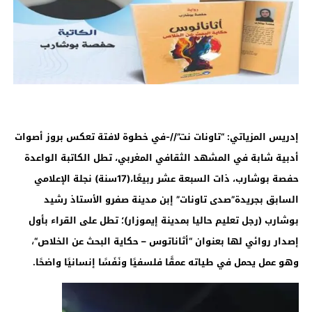
إدريس المزياتي: “تاونات نت”//-في خطوة لافتة تعكس بروز أصوات
أدبية شابة في المشهد الثقافي المغربي، تطل الكاتبة الواعدة
حفصة بوشارب، ذات السبعة عشر ربيعًا،(17سنة) نجلة الإعلامي
السابق بجريدة”صدى تاونات” إبن مدينة صفرو الأستاذ رشيد
بوشارب (رجل تعليم حاليا بمدينة إيموزار)؛ تطل على القراء بأول
،
إصدار روائي لها بعنوان
“
أثاناتوس – حكاية البحث عن الخلاص
“
وهو عمل يحمل في طياته عمقًا فلسفيًا ونَفَسًا إنسانيًا واضحًا
.