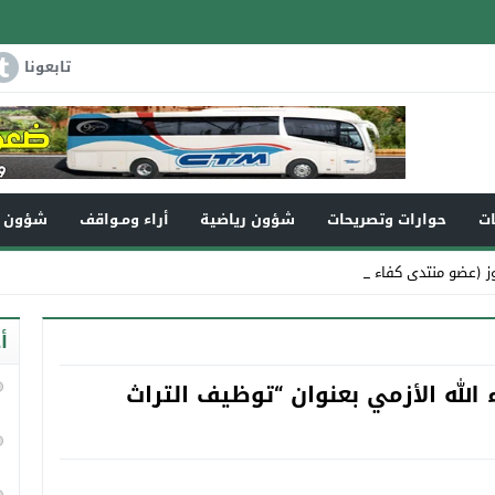
تابعونا
ات
حوارات وتصريحات
شؤون رياضية
أراء ومـواقف
شؤون و
 (عضو منتدى كفاءات تاونا _
أ
 الله الأزمي بعنوان “توظيف التراث