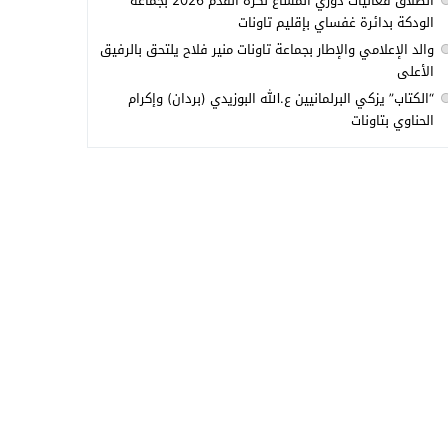
انطلاق فعاليات دوري المشاع لكرة القدم 2026 بجماعة
الودكة بدائرة غفساي بإقليم تاونات
والد الإعلامي والإطار بجماعة تاونات منير فلاح يلتحق بالرفيق
الأعلى
“الكتاب” يزكي البرلمانيين ع.الله البوزيدي (بردان) وإكرام
الحناوي بتاونات