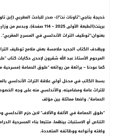
خديجة بناجي:”تاونات نت”//- صدر للباحث المغربي (إبن تا
برينت(الطبعة الأولى 2025 – 114
بعنوان:”توظيف التراث الأندلسي في المسرح المغربي
“.
ويهدف الكتاب الجديد ملامسة بعض ملامح توظيف التراث
المرحوم الأستاذ عبد الله شقرون لإحدى حكايات كتاب “طوق
كما عودنا – برائعة من روائعه “طوق الحمامة (مسرحية م
بسط الكاتب في مدخل أولي علاقة التراث الأندلسي بال
للتراث عامة ومضامينه، والأندلسي منه على وجه الخصوص
الحمامة”، واضعا مماثلة بين مؤلف
“
طوق الحمامة في الألفة والألاف” لابن حزم الأندلسي و
التناص أو الاستنبات بينهما، متتبعا بناء المسرحية الد
ولغته وأنواعه ووظائفه المتعددة
.