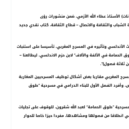
ونات) الأستاذ عطاء الله الأزمي، ضمن منشورات رؤى
 صفحة)، وبدعم من وزارة الشباب والثقافة والاتصال – قطاع الثقافة، كتاب نقدي جديد
 الأندلسي وتأثيره في المسرح المغربي، تأسيسا على استنبات
 الحمامة في الألفة والألاف” لابن حزم الاندلسي، ليطالعنا –
ن ثلاثة فصول)
“.
مسرح المغربي مقاربا بعض أشكال توظيف المسرحيين المغاربة
، وأفرد الفصل الأول للبناء الدرامي في مسرحية “طوق
مسرحية “طوق الحمامة” لعبد الله شقرون، للوقوف على تجليات
رامي انطلاقا من فصولها ومشاهدها، مفردا حيزا خاصا للحوار