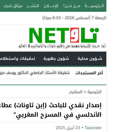
الــرئيسيـــــــة
مــــن نحــن؟
للإعــــــلان
للـنشـــــر
ميثاق شرف
الجمعة 7 أغسطس 2026 - 6:03 صباحًا
شــؤون محلية
شؤون جهوية
تحقيقات واستطلاع
شقيقة الأستاذ الجامعي الدكتور يوسف مزوز
أخر المستجدات
Stop
الرئيسية
»
السلايدر
Previous
إصدار نقدي للباحث (إبن تاونات) عطاء
Next
الأندلسي في المسرح المغربي”
Taounate
23 أبريل 2025