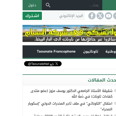
دخول
اشـتـرك
طنية
تاوناتيون
Taounate Francophone
حدث المقالات
شقيقة الأستاذ الجامعي الدكتور يوسف مزوز (عضو منتدى
كفاءات تاونات) في ذمة الله
اعتقال “التاوناتي” في ملف تاجر المخدرات الدولي “إسكوبار
الصحراء”