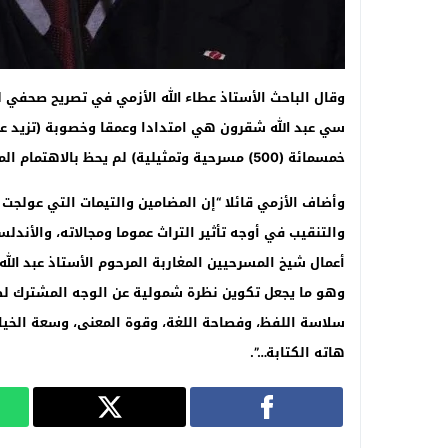
وقال الباحث الأستاذ عطاء الله الأزمي في تصريح صحفي ل
سي عبد الله شقرون هي امتدادا وعمقا وخصوبة (تزيد عن 
خمسمائة (500) مسرحية وتمثيلية) لم يحظ بالاهتمام المطلوب من لدن أغلب رواد المسرح والباحثين فيه
وأضاف الأزمي قائلا “إن المضامين والتيمات التي عولجت
والتنقيب في أوجه تأثير التراث عموما ومجالاته، والأند
أعمال شيخ المسرحيين المغاربة المرحوم الأستاذ عبد ال
وهو ما يجعل تكوين نظرة شمولية عن الوجه المشترك لطري
سلاسة اللفظ، وفصاحة اللغة، وقوة المعنى، وسعة الخيال،
هاته الكتابة…”.