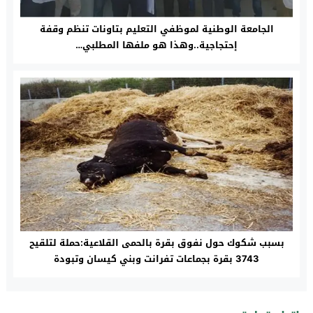
الجامعة الوطنية لموظفي التعليم بتاونات تنظم وقفة
إحتجاجية..وهذا هو ملفها المطلبي…
بسبب شكوك حول نفوق بقرة بالحمى القلاعية:حملة لتلقيح
3743 بقرة بجماعات تفرانت وبني كيسان وتبودة