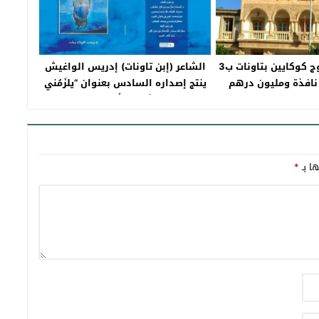
الحكم بأداء مروج كوكايين بتاونات ب3
الشاعر (إبن تاونات) إدريس الواغيش
نافذة ومليون درهم
ينتج إصداره السادس بعنوان “يلزَمُني
للجمارك
خَطيئة أخرى”
ها بـ
*