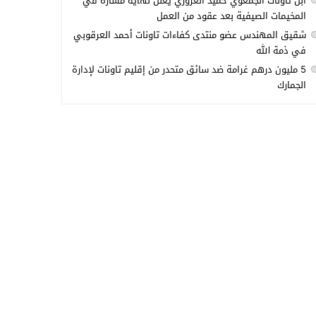
ابن تاونات الجمعوي حميد العزوزي يعلن نهاية مساره في
المخيمات الصيفية بعد عقود من العمل
شقيق المهندس عضو منتدى كفاءات تاونات أحمد العرقوبي
في ذمة الله
5 مليون درهم غرامة ضد سائق متحدر من إقليم تاونات لإدارة
الجمارك