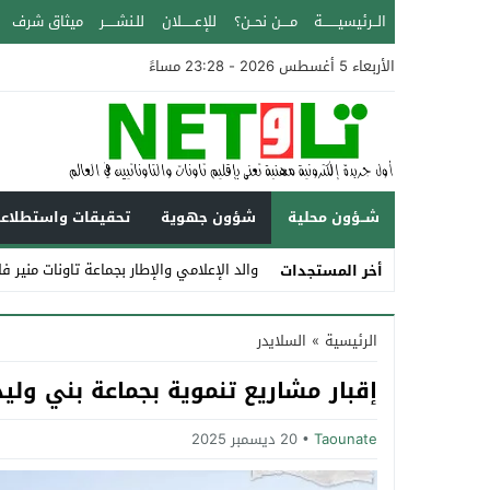
الــرئيسيـــــــة
مــــن نحــن؟
للإعــــــلان
للـنشـــــر
ميثاق شرف
الأربعاء 5 أغسطس 2026 - 23:28 مساءً
شــؤون محلية
شؤون جهوية
تحقيقات واستطلاع
والد الإعلامي والإطار بجماعة تاونات منير ف
أخر المستجدات
Stop
الرئيسية
»
السلايدر
Previous
إقبار مشاريع تنموية بجماعة بني وليد
Next
Taounate
20 ديسمبر 2025