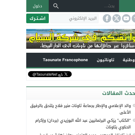
دخول
اشـتـرك
طنية
تاوناتيون
Taounate Francophone
حدث المقالات
والد الإعلامي والإطار بجماعة تاونات منير فلاح يلتحق بالرفيق
الأعلى
“الكتاب” يزكي البرلمانيين عبد الله البوزيدي (بردان) وإكرام
الحناوي بتاونات