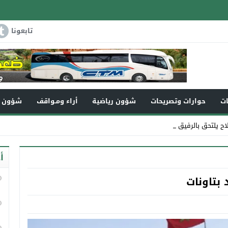
تابعونا
ات
حوارات وتصريحات
شؤون رياضية
أراء ومـواقف
شؤون و
لاح يلتحق بالرفيق الأعلى
أ
 بتاونات