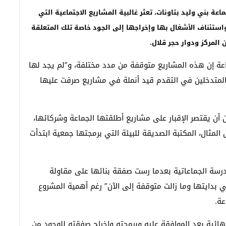
عة بني وليد بتاونات، تعثر غالبية المشاريع الاجتماعية التي
واستئناف الأشغال بها وإخراجها إلى الجود خاصة تلك المتعلقة
المركز ودوار حجر قلال.
عة إن هذه المشاريع متوقفة من مدد مختلفة، و”لم يجد لها
 المتدخلين في التقدم قيد أنملة في مشاريع صرفت عليها
ن أن يقتصر الإقبار على مشاريع أطلقتها الجماعة وشركائها،
المثال، المكتبة الصديقة للبيئة التي برمجتها جمعية ابتدأت
رسة الجماعاتية بعدما رست صفقة بنائها على مقاولة
 قبل أن “تتوقف في بدايتها وما زالت متوقفة إلى الآن” رغم أهمية المشروع
عة.
ق في 2016 ووصل مراحله النهائية بعد الموافقة عليه وبرمجته وإخراج صفقته للوجود من