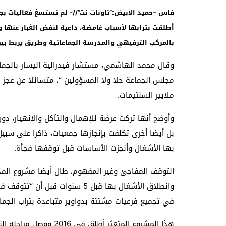
فاس –حميد الأبيض:”تاونات نت”//- لم تستسغ فعاليات بجما
أطلقت بترابها لأسباب غامضة، داعية لنفض الغبار عنها 
بالمركب الترفيهي والمدرسة الجماعاتية وطريق يربط بين 
وقال محمد الهاشمي، مستشار فيدرالية اليسار بالجما
مجلس الجماعة حلا ولا المسؤولين “، متسائلا عن عجز
ملايير السنتيمات.
وأوضح أنها تركت عرضة للإهمال والتآكل والانهيار، دو
بل أيضا أخرى تكلفت بإنجازها جمعيات، ذاكرا على سبيل 
بها الأشغال وأنجزت الأساسات قبل توقفها فجأة.
التوقف المفاجئ وغير المفهوم، طال أيضا مشروع المد
وانطلاق الأشغال بها قبل 5 سنوات
في تجميع فرعيات مشتتة بدواوير متباعدة بتراب الجما
هذا المشروع المتعثر أطل