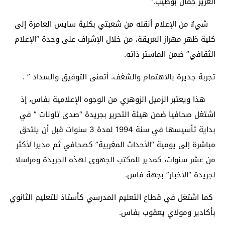
العزيز جمال بوطيب.”
شيءٌ من الإعلام أنقله من شعبتي بكلية سايس العامرة إلى
كلية ظهر مهراز العريقة، من خلال الإشراف على وحدة “الإعلام
الثقافي” ضمن الماستر ذاته.
تجربة جديرة بالاهتمام والشغف. أتمنى التوفيق والسداد ” .
هذا ويعتبر الزميل الزوهري من الوجوه الإعلامية بفاس، إذ
اشتغل صحافيا ضمن هيئة التحرير بجريدة “صدى تاونات ” في
بداية تأسيسها في سنة 1994 لمدة 3 سنوات قبل أن يلتحق
مباشرة إلى يومية “الأحداث المغربية” كصحافي ثم مديرا لأكثر
من عشر سنوات، كمدير للمكتب الجهوى لهذه الجريدة ومراسلا
لجريدة “الأخبار” بجهة فاس.
كما اشتغل في قطاع التعليم المدرسي كأستاذ للتعليم الثانوي
بأكادير ومولاي يعقوب بفاس.