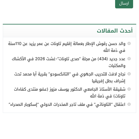
أحدث المقالات
والد حسن رقوش الإطار بعمالة إقليم تاونات عن عمر يزيد عن 110سنة
في ذمة الله
عدد جديد (434) من مجلة “صدى تاونات”-غشت 2026 في الأكشاك
والمكتبات
نجاح لافت للتدريب الجهوي في “التانكسودو” بقرية أبا محمد تحت
إشراف بطل إفريقيا
شقيقة الأستاذ الجامعي الدكتور يوسف مزوز (عضو منتدى كفاءات
تاونات) في ذمة الله
اعتقال “التاوناتي” في ملف تاجر المخدرات الدولي “إسكوبار الصحراء”