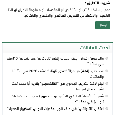
شروط التعليق :
عدم الإساءة للكاتب أو للأشخاص أو للمقدسات أو مهاجمة الأديان أو الذات
الالهية. والابتعاد عن التحريض الطائفي والعنصري والشتائم.
أحدث المقالات
والد حسن رقوش الإطار بعمالة إقليم تاونات عن عمر يزيد عن 110سنة
في ذمة الله
عدد جديد (434) من مجلة “صدى تاونات”-غشت 2026 في الأكشاك
والمكتبات
نجاح لافت للتدريب الجهوي في “التانكسودو” بقرية أبا محمد تحت
إشراف بطل إفريقيا
شقيقة الأستاذ الجامعي الدكتور يوسف مزوز (عضو منتدى كفاءات
تاونات) في ذمة الله
اعتقال “التاوناتي” في ملف تاجر المخدرات الدولي “إسكوبار الصحراء”