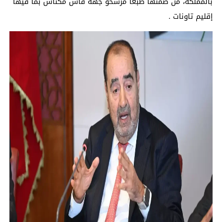
بالمملكة، من ضمنها طبعا مرشحو جهة فاس مكناس بما فيها
إقليم تاونات .