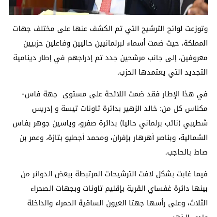
وتوزعت لوائح الترشيح التي تم الكشف عنها على مختلف جهات
المملكة، حيث ضمت أسماء لبرلمانيين حاليين وفاعلين حزبيين
معروفين، إلى جانب مرشحين جدد تم إدراجهم في إطار دينامية
التجديد التي يعتمدها الحزب.
في هذا الإطار فقد ضمت اللائحة على مستوى جهة فاس-
مكناس كل من: خالد الزهير بدائرة تاونات تيسة و إدريس
شطيبي (نائب برلماني حاليا) بدائرة صفرو، وياسين جوهر بفاس
الشمالية، وبناصر أهرهار بإفران، ومحمد أجطيو بتازة، وعمر بن
صاط بالحاجب.
فيما غابت بشكل لافت الترشيحات المرتبطة ببعض الدوائر من
بينها دائرة غفساي القرية بإقليم تاونات وبجهات الصحراء
الثلاث، وعلى رأسها جهتا العيون الساقية الحمراء والداخلة