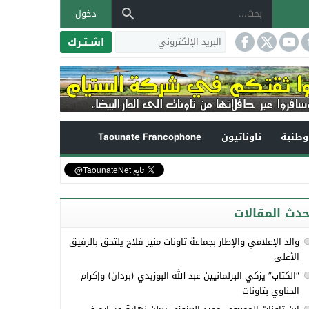
دخول
اشـتـرك
طنية
تاوناتيون
Taounate Francophone
حدث المقالات
والد الإعلامي والإطار بجماعة تاونات منير فلاح يلتحق بالرفيق
الأعلى
“الكتاب” يزكي البرلمانيين عبد الله البوزيدي (بردان) وإكرام
الحناوي بتاونات