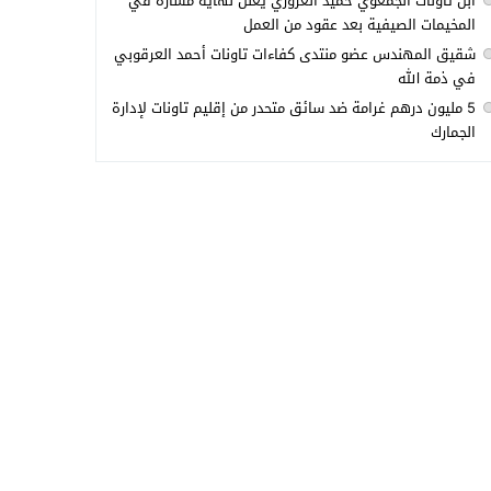
ابن تاونات الجمعوي حميد العزوزي يعلن نهاية مساره في
المخيمات الصيفية بعد عقود من العمل
شقيق المهندس عضو منتدى كفاءات تاونات أحمد العرقوبي
في ذمة الله
5 مليون درهم غرامة ضد سائق متحدر من إقليم تاونات لإدارة
الجمارك