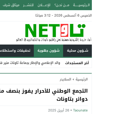
الــرئيسيـــــــة
مــــن نحــن؟
للإعــــــلان
للـنشـــــر
ميثاق شرف
الخميس 6 أغسطس 2026 - 3:12 صباحًا
شــؤون محلية
شؤون جهوية
تحقيقات واستطلاع
والد الإعلامي والإطار بجماعة تاونات منير فل
أخر المستجدات
Stop
الرئيسية
»
السلايدر
Previous
التجمع الوطني للأحرار يفوز بنصف مق
Next
دوائر بتاونات
Taounate
26 أبريل 2025