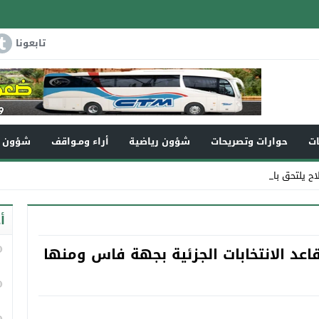
تابعونا
ات
حوارات وتصريحات
شؤون رياضية
أراء ومـواقف
شؤون و
اح يلتحق بالرفيق الأ _
أ
اعد الانتخابات الجزئية بجهة فاس ومنها