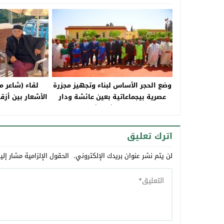
وضع الحجر الأساس لبناء وتجهيز مجزرة
لقاء (شاعر م
عصرية بيجماعاتية بعين عائشة ودار
الأشعار بين أز
الطالبة وزيارة ورش مشروع بناء دار
الك
الأمومة وتدشين المركب السوسيو
رياضي للقرب المندمج بجماعة بني وليد
اترك تعليق
لن يتم نشر عنوان بريدك الإلكتروني.
الحقول الإلزامية مشار إلي