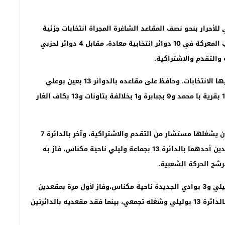
للأحرار بنحو نصف المقاعد الشاغرة المجراة انتخابات جزئية
لملئها ب20 جماعة ب7 أقاليم بجهة فاس مكناس، وكسب المعركة في 10 دوائر انتخابية معادة، مقابل 4 دوائر لحزبي
والتقدم والاشتراكية.
وفاز حزب الحمامة ب10 مقاعد من أصل 22 دائرة معادة فيها الانتخابات. وحافظ على مقاعده بالدوائر 13 بعين بوعلي
بمولاي يعقوب و2 بأغبالو أقورار و4 بتافجيغت بصفرو، و11 بقرية با محمد و9 بجبابرة و1 بخلالفة بتاونات و13 بكاف الغار
وفاز بمقعد جديد بالدائرة 15 بجماعة باب مرزوقة التي كان يشغلها مستشار من التقدم والاشتراكية، وآخر بالدائرة 7
بجماعة تزوطة بصفرو كان يشغله اتحادي، بينما فقد مقعدين أحدهما بالدائرة 13 بجماعة وليلي ناحية مكناس، فاز به
وبدوره حافظ حزب الاستقلال على مقعديه بدائرتي 8 بوليلي و3 بوادي الجديدة ناحية مكناس،وفاز لأول مرة بمقعدين
بدائرة 15 ببوفكران وكان يشغله مستشار حركي، والآخر بالدائرة 13 بوليلي وشغله تجمعي، بينما فقد مقعديه بالدائرتين